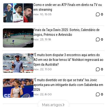
Como e onde ver as ATP Finals em direto na TV ou
em streaming
0
nov. 10, 15:05
Finais da Taça Davis 2025: Sorteio, Calendário de
Jogos, Prémios e Antevisão
0
nov. 23, 19:18
“É muito bom disputar 3 encontros aqui antes do
AO em vez de ficar tenso lá” Nishikori regressará ao
Open da Austrália?
0
nov. 22, 11:00
“É muito divertido ver do que se trata” Iva Jovic
aponta para um intrigante duelo com Sabalenka em
2026
0
nov. 22, 8:00
Mais artigos