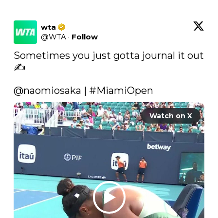
wta
@
WTA
·
Follow
Sometimes you just gotta journal it out 
✍️

@naomiosaka
 | 
#MiamiOpen
Watch on X