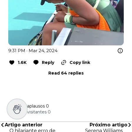
9:31 PM · Mar 24, 2024
1.6K
Reply
Copy link
Read 64 replies
aplausos
0
visitantes
0
Artigo anterior
Próximo artigo
O hilariante erro de
Serena Williams