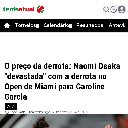
Torneios
Calendário
Resultados
Antevis
▼
▼
O preço da derrota: Naomi Osaka
"devastada" com a derrota no
Open de Miami para Caroline
Garcia
WTA
por
Ivan Silva
domingo, 31 março 2024 a 2:00