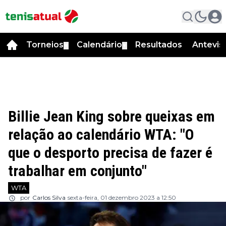
Torneios
Calendário
Resultados
Antevis
▼
▼
Billie Jean King sobre queixas em
relação ao calendário WTA: "O
que o desporto precisa de fazer é
trabalhar em conjunto"
WTA
por
Carlos Silva
sexta-feira, 01 dezembro 2023 a 12:50