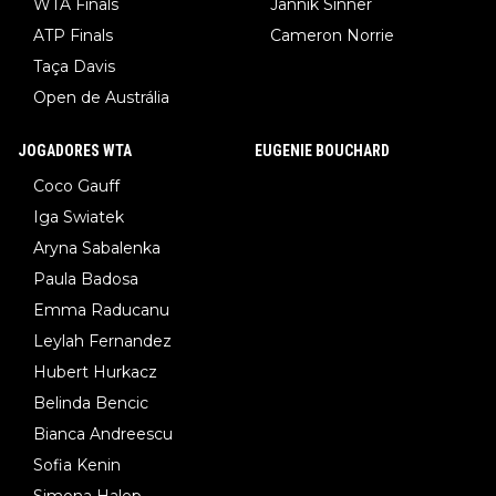
WTA Finals
Jannik Sinner
ATP Finals
Cameron Norrie
Taça Davis
Open de Austrália
JOGADORES WTA
EUGENIE BOUCHARD
Coco Gauff
Iga Swiatek
Aryna Sabalenka
Paula Badosa
Emma Raducanu
Leylah Fernandez
Hubert Hurkacz
Belinda Bencic
Bianca Andreescu
Sofia Kenin