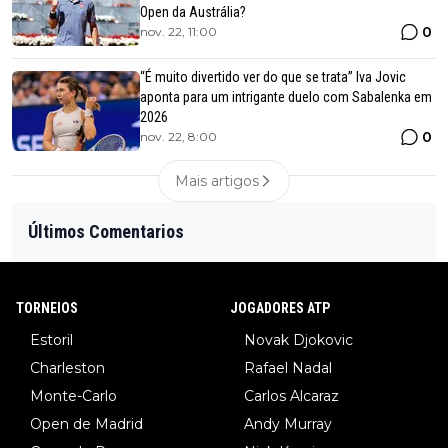
Open da Austrália?
0
nov. 22, 11:00
“É muito divertido ver do que se trata” Iva Jovic
aponta para um intrigante duelo com Sabalenka em
2026
0
nov. 22, 8:00
Mais artigos
Últimos Comentarios
TORNEIOS
JOGADORES ATP
Estoril
Novak Djokovic
Charleston
Rafael Nadal
Monte-Carlo
Carlos Alcaraz
Open de Madrid
Andy Murray