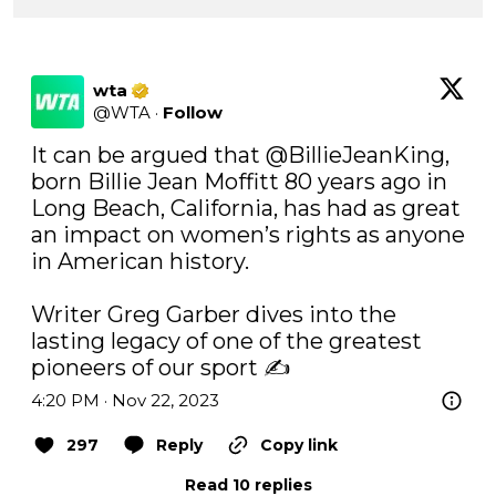
wta
@
WTA
·
Follow
It can be argued that 
@BillieJeanKing
, 
born Billie Jean Moffitt 80 years ago in 
Long Beach, California, has had as great 
an impact on women’s rights as anyone 
in American history. 

Writer Greg Garber dives into the 
lasting legacy of one of the greatest 
pioneers of our sport ✍️
4:20 PM · Nov 22, 2023
297
Reply
Copy link
Read 10 replies