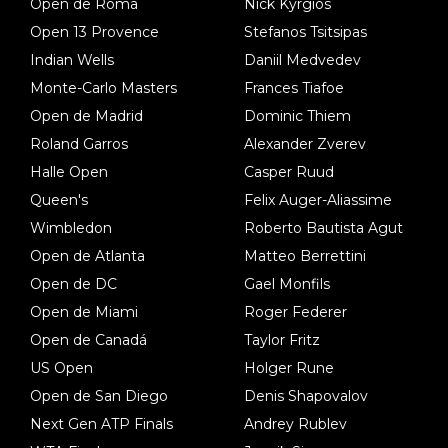
Open de Roma
Nick Kyrgios
Open 13 Provence
Stefanos Tsitsipas
Indian Wells
Daniil Medvedev
Monte-Carlo Masters
Frances Tiafoe
Open de Madrid
Dominic Thiem
Roland Garros
Alexander Zverev
Halle Open
Casper Ruud
Queen's
Felix Auger-Aliassime
Wimbledon
Roberto Bautista Agut
Open de Atlanta
Matteo Berrettini
Open de DC
Gael Monfils
Open de Miami
Roger Federer
Open de Canadá
Taylor Fritz
US Open
Holger Rune
Open de San Diego
Denis Shapovalov
Next Gen ATP Finals
Andrey Rublev