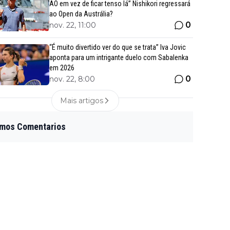
AO em vez de ficar tenso lá” Nishikori regressará
ao Open da Austrália?
0
nov. 22, 11:00
“É muito divertido ver do que se trata” Iva Jovic
aponta para um intrigante duelo com Sabalenka
em 2026
0
nov. 22, 8:00
Mais artigos
imos Comentarios