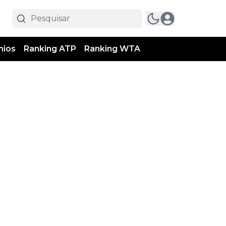
mios
Ranking ATP
Ranking WTA