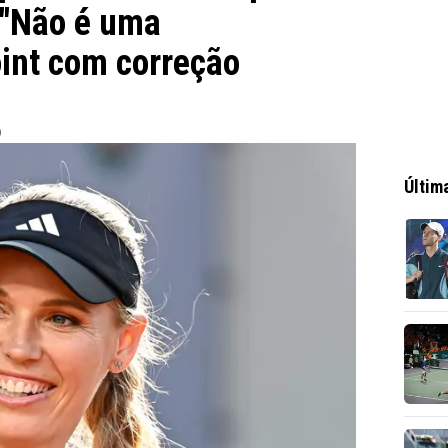
: "Não é uma
int com correção
0
Últim