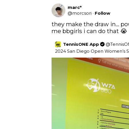
marc*
@
morcsori
·
Follow
they make the draw in… pow
me bbgirls i can do that 😭
TennisONE App
@
Tennis
2024 San Diego Open Women’s S