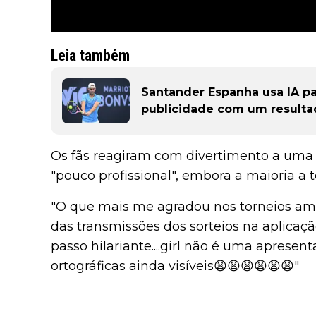
Leia também
Santander Espanha usa IA pa
publicidade com um result
Os fãs reagiram com divertimento a uma
"pouco profissional", embora a maioria 
"O que mais me agradou nos torneios ame
das transmissões dos sorteios na aplicaç
passo hilariante....girl não é uma apres
ortográficas ainda visíveis😩😩😩😩😩😩"