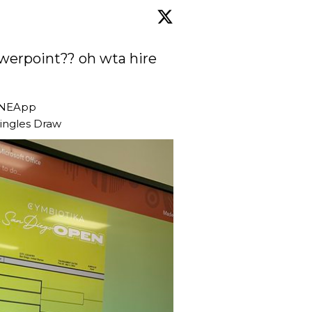
erpoint?? oh wta hire 
ONEApp
ingles Draw