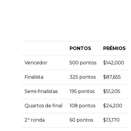
PONTOS
PRÉMIOS
Vencedor
500 pontos
$142,000
Finalista
325 pontos
$87,655
Semi-finalistas
195 pontos
$51,205
Quartos de final
108 pontos
$24,200
2ª ronda
60 pontos
$13,170