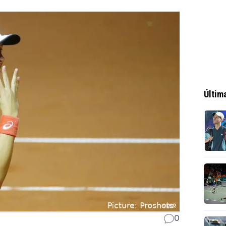
Últim
0