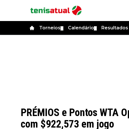
Torneios
Calendário
Resultado
▼
▼
PRÉMIOS e Pontos WTA Op
com $922,573 em jogo