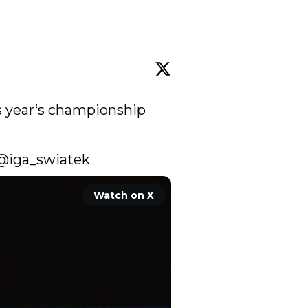
 year‘s championship 
@iga_swiatek
Watch on X