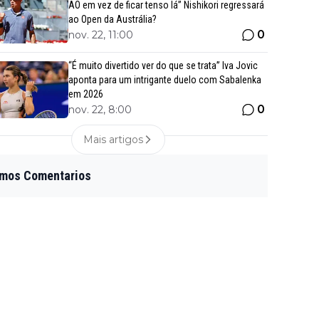
AO em vez de ficar tenso lá” Nishikori regressará
ao Open da Austrália?
0
nov. 22, 11:00
“É muito divertido ver do que se trata” Iva Jovic
aponta para um intrigante duelo com Sabalenka
em 2026
0
nov. 22, 8:00
Mais artigos
imos Comentarios