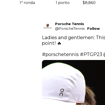
1ª ronda
1 ponto
$8,860
Porsche Tennis
@
PorscheTennis
·
Follow
Ladies and gentlemen: This
point! 🔥

#porschetennis
#PTGP23