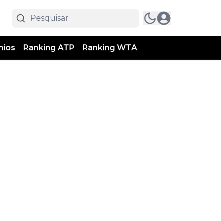
mios
Ranking ATP
Ranking WTA