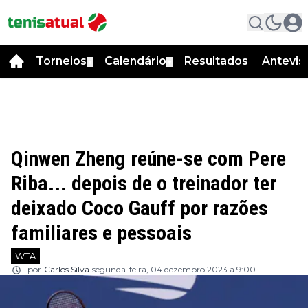
Torneios
Calendário
Resultados
Antevis
▼
▼
Qinwen Zheng reúne-se com Pere
Riba... depois de o treinador ter
deixado Coco Gauff por razões
familiares e pessoais
WTA
por
Carlos Silva
segunda-feira, 04 dezembro 2023 a 9:00