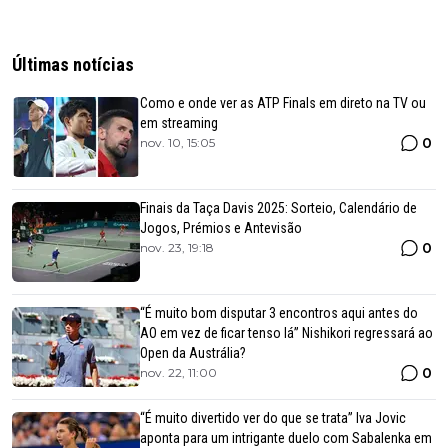
Últimas notícias
Como e onde ver as ATP Finals em direto na TV ou
em streaming
0
nov. 10, 15:05
Finais da Taça Davis 2025: Sorteio, Calendário de
Jogos, Prémios e Antevisão
0
nov. 23, 19:18
“É muito bom disputar 3 encontros aqui antes do
AO em vez de ficar tenso lá” Nishikori regressará ao
Open da Austrália?
0
nov. 22, 11:00
“É muito divertido ver do que se trata” Iva Jovic
aponta para um intrigante duelo com Sabalenka em