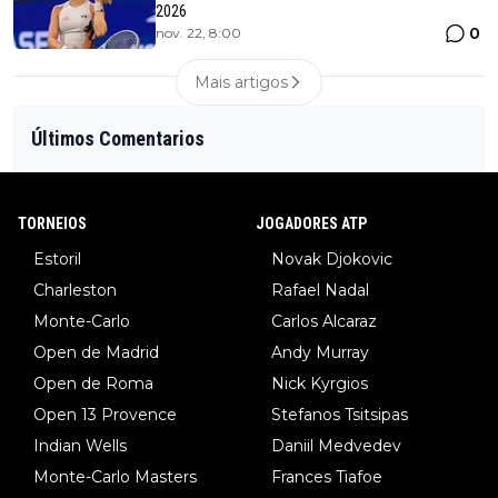
2026
0
nov. 22, 8:00
Mais artigos
Últimos Comentarios
TORNEIOS
JOGADORES ATP
Estoril
Novak Djokovic
Charleston
Rafael Nadal
Monte-Carlo
Carlos Alcaraz
Open de Madrid
Andy Murray
Open de Roma
Nick Kyrgios
Open 13 Provence
Stefanos Tsitsipas
Indian Wells
Daniil Medvedev
Monte-Carlo Masters
Frances Tiafoe