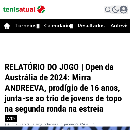
Torneios
Calendário
Resultados
Antevis
▼
▼
RELATÓRIO DO JOGO | Open da
Austrália de 2024: Mirra
ANDREEVA, prodígio de 16 anos,
junta-se ao trio de jovens de topo
na segunda ronda na estreia
WTA
por
Ivan Silva
segunda-feira, 15 janeiro 2024 a 11:15