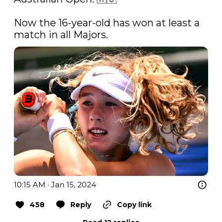
Now the 16-year-old has won at least a 
match in all Majors. 
10:15 AM · Jan 15, 2024
458
Reply
Copy link