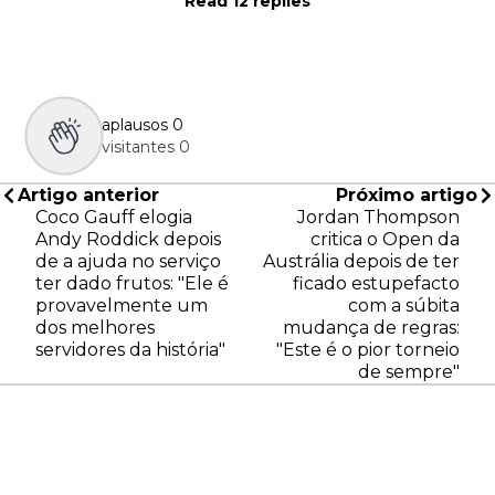
Read 12 replies
aplausos
0
visitantes
0
Artigo anterior
Próximo artigo
Coco Gauff elogia
Jordan Thompson
Andy Roddick depois
critica o Open da
de a ajuda no serviço
Austrália depois de ter
ter dado frutos: "Ele é
ficado estupefacto
provavelmente um
com a súbita
dos melhores
mudança de regras:
servidores da história"
"Este é o pior torneio
de sempre"