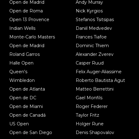
Open de Madrid
Andy Murray
Open de Roma
Nick Kyrgios
Open 13 Provence
Stefanos Tsitsipas
Indian Wells
Daniil Medvedev
Monte-Carlo Masters
Frances Tiafoe
Open de Madrid
Dominic Thiem
Roland Garros
Alexander Zverev
Halle Open
Casper Ruud
Queen's
Felix Auger-Aliassime
Wimbledon
Roberto Bautista Agut
Open de Atlanta
Matteo Berrettini
Open de DC
Gael Monfils
Open de Miami
Roger Federer
Open de Canadá
Taylor Fritz
US Open
Holger Rune
Open de San Diego
Denis Shapovalov