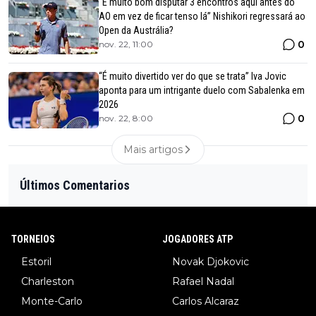
“É muito bom disputar 3 encontros aqui antes do
AO em vez de ficar tenso lá” Nishikori regressará ao
Open da Austrália?
0
nov. 22, 11:00
“É muito divertido ver do que se trata” Iva Jovic
aponta para um intrigante duelo com Sabalenka em
2026
0
nov. 22, 8:00
Mais artigos
Últimos Comentarios
TORNEIOS
JOGADORES ATP
Estoril
Novak Djokovic
Charleston
Rafael Nadal
Monte-Carlo
Carlos Alcaraz