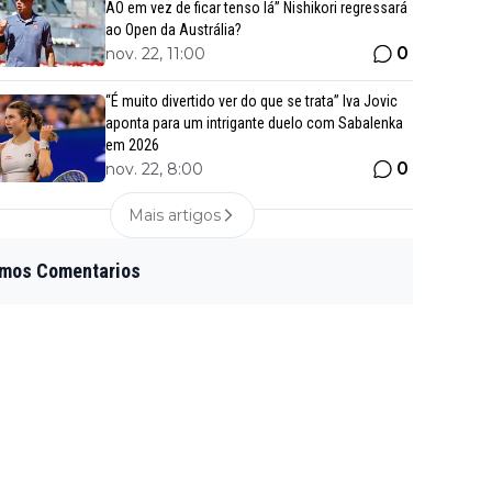
AO em vez de ficar tenso lá” Nishikori regressará
ao Open da Austrália?
0
nov. 22, 11:00
“É muito divertido ver do que se trata” Iva Jovic
aponta para um intrigante duelo com Sabalenka
em 2026
0
nov. 22, 8:00
Mais artigos
imos Comentarios