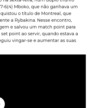
 na sexta-feira, num duplo triunfo
e 7-6(4) Mboko, que não ganhava um
uistou o título de Montreal, que
rente a Rybakina. Nesse encontro,
gem e salvou um match point para
 set point ao servir, quando estava a
eguiu vingar-se e aumentar as suas