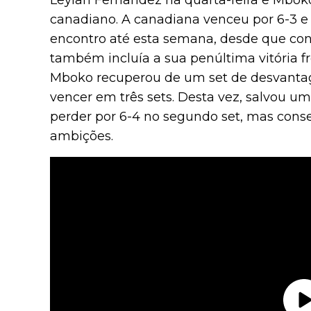
Leylah Fernandez na quarta-feira e Mboko
canadiano. A canadiana venceu por 6-3 
encontro até esta semana, desde que conq
também incluía a sua penúltima vitória f
Mboko recuperou de um set de desvanta
vencer em três sets. Desta vez, salvou um
perder por 6-4 no segundo set, mas cons
ambições.