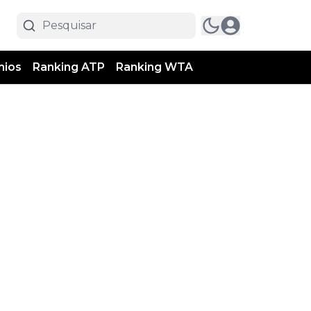
mios
Ranking ATP
Ranking WTA