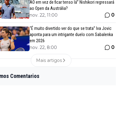
AO em vez de ficar tenso lá” Nishikori regressará
ao Open da Austrália?
0
nov. 22, 11:00
“É muito divertido ver do que se trata” Iva Jovic
aponta para um intrigante duelo com Sabalenka
em 2026
0
nov. 22, 8:00
Mais artigos
imos Comentarios