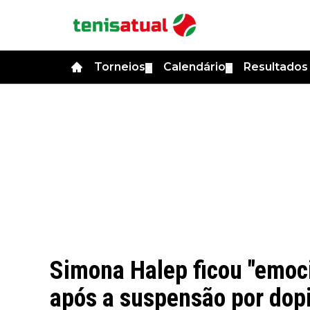
Torneios
Calendário
Resultado
▼
▼
Simona Halep ficou "emoc
após a suspensão por dop