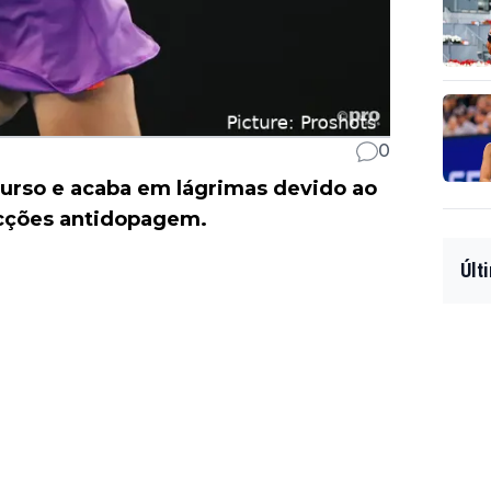
0
curso e acaba em lágrimas devido ao
acções antidopagem.
Últ