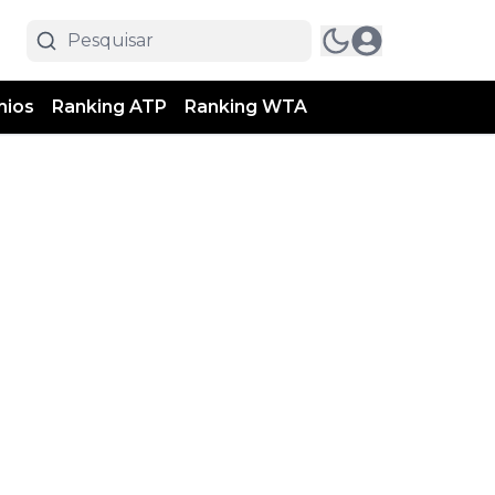
mios
Ranking ATP
Ranking WTA