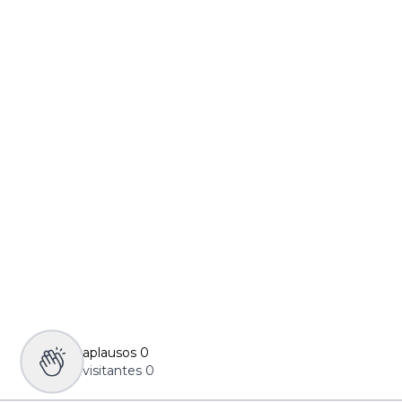
aplausos
0
visitantes
0