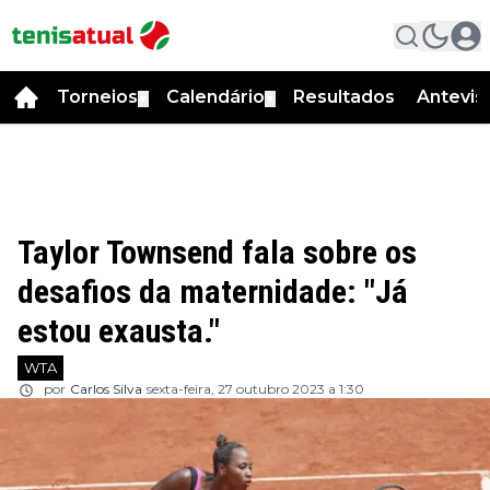
Torneios
Calendário
Resultados
Antevis
▼
▼
Taylor Townsend fala sobre os
desafios da maternidade: "Já
estou exausta."
WTA
por
Carlos Silva
sexta-feira, 27 outubro 2023 a 1:30