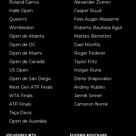
Roland Garros
Alexander Zverev
Halle Open
Casper Ruud
Queen's
Felix Auger-Aliassime
Wimbledon
Roberto Bautista Agut
Open de Atlanta
Matteo Berrettini
Open de DC
Gael Monfils
Open de Miami
Roger Federer
Open de Canadá
Taylor Fritz
US Open
Holger Rune
Open de San Diego
Denis Shapovalov
Next Gen ATP Finals
Andrey Rublev
WTA Finals
Jannik Sinner
ATP Finals
Cameron Norrie
Taça Davis
Open de Austrália
JOGADORES WTA
EUGENIE BOUCHARD