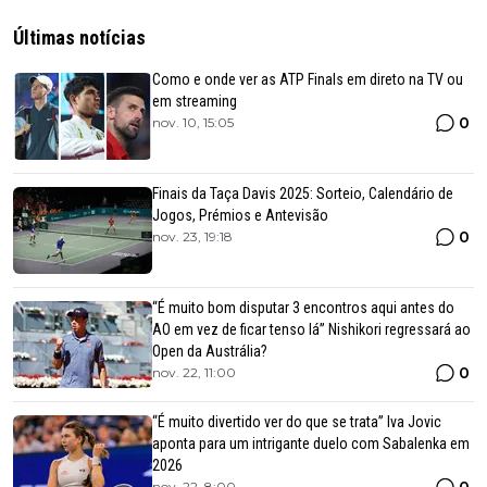
Últimas notícias
Como e onde ver as ATP Finals em direto na TV ou
em streaming
0
nov. 10, 15:05
Finais da Taça Davis 2025: Sorteio, Calendário de
Jogos, Prémios e Antevisão
0
nov. 23, 19:18
“É muito bom disputar 3 encontros aqui antes do
AO em vez de ficar tenso lá” Nishikori regressará ao
Open da Austrália?
0
nov. 22, 11:00
“É muito divertido ver do que se trata” Iva Jovic
aponta para um intrigante duelo com Sabalenka em
2026
nov. 22, 8:00