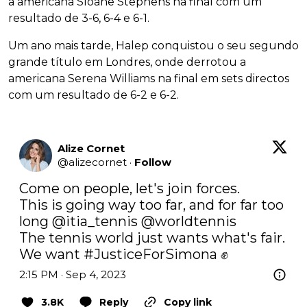
a americana Sloane Stephens na final com um
resultado de 3-6, 6-4 e 6-1.
Um ano mais tarde, Halep conquistou o seu segundo
grande título em Londres, onde derrotou a
americana Serena Williams na final em sets directos
com um resultado de 6-2 e 6-2.
Alize Cornet
@
alizecornet
·
Follow
Come on people, let's join forces.

This is going way too far, and for far too 
long 
@itia_tennis
@worldtennis
The tennis world just wants what's fair.

We want 
#JusticeForSimona
 ✊️
2:15 PM · Sep 4, 2023
3.8K
Reply
Copy link