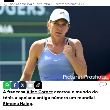
por
Carlos Silva
quarta-feira, 06 setembro 2023 a 7:00
0
A francesa
Alize Cornet
exortou o mundo do
ténis a apoiar a antiga número um mundial
Simona Halep
.