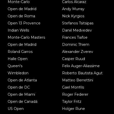
Monte-Carlo
Carlos Alcaraz
Open de Madrid
Andy Murray
Open de Roma
Nick Kyrgios
Open 13 Provence
Stefanos Tsitsipas
Indian Wells
Daniil Medvedev
Monte-Carlo Masters
Frances Tiafoe
Open de Madrid
Dominic Thiem
Roland Garros
Alexander Zverev
Halle Open
Casper Ruud
Queen's
Felix Auger-Aliassime
Wimbledon
Roberto Bautista Agut
Open de Atlanta
Matteo Berrettini
Open de DC
Gael Monfils
Open de Miami
Roger Federer
Open de Canadá
Taylor Fritz
US Open
Holger Rune