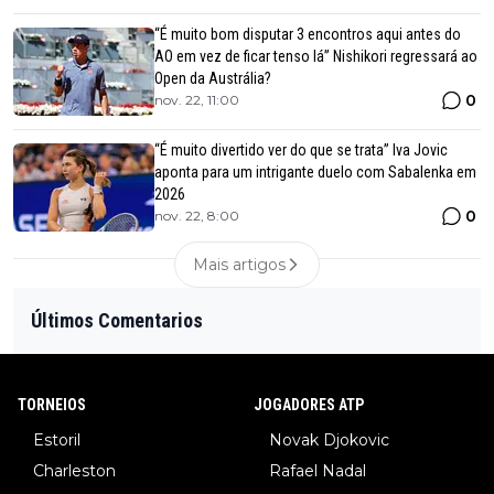
“É muito bom disputar 3 encontros aqui antes do
AO em vez de ficar tenso lá” Nishikori regressará ao
Open da Austrália?
0
nov. 22, 11:00
“É muito divertido ver do que se trata” Iva Jovic
aponta para um intrigante duelo com Sabalenka em
2026
0
nov. 22, 8:00
Mais artigos
Últimos Comentarios
TORNEIOS
JOGADORES ATP
Estoril
Novak Djokovic
Charleston
Rafael Nadal