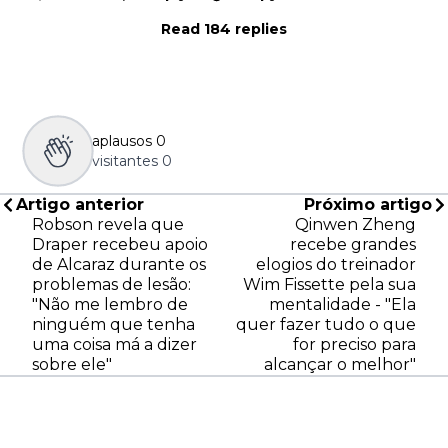
Read 184 replies
aplausos
0
visitantes
0
Artigo anterior
Próximo artigo
Robson revela que
Qinwen Zheng
Draper recebeu apoio
recebe grandes
de Alcaraz durante os
elogios do treinador
problemas de lesão:
Wim Fissette pela sua
"Não me lembro de
mentalidade - "Ela
ninguém que tenha
quer fazer tudo o que
uma coisa má a dizer
for preciso para
sobre ele"
alcançar o melhor"