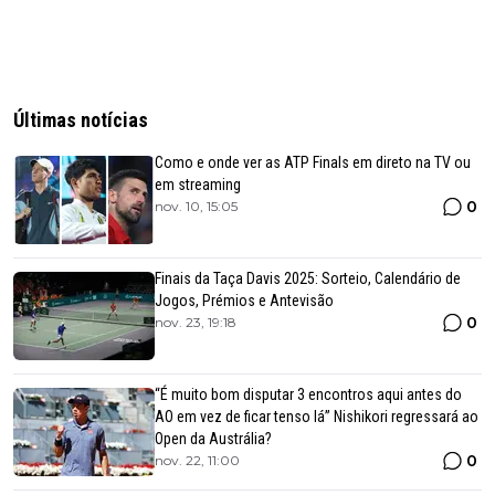
Últimas notícias
Como e onde ver as ATP Finals em direto na TV ou
em streaming
0
nov. 10, 15:05
Finais da Taça Davis 2025: Sorteio, Calendário de
Jogos, Prémios e Antevisão
0
nov. 23, 19:18
“É muito bom disputar 3 encontros aqui antes do
AO em vez de ficar tenso lá” Nishikori regressará ao
Open da Austrália?
0
nov. 22, 11:00