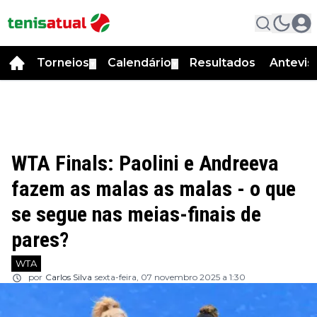
Torneios
Calendário
Resultados
Antevis
▼
▼
WTA Finals: Paolini e Andreeva
fazem as malas as malas - o que
se segue nas meias-finais de
pares?
WTA
por
Carlos Silva
sexta-feira, 07 novembro 2025 a 1:30