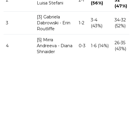
2
2-1
32
Luisa Stefani
(56%)
(47%)
[3] Gabriela
3-4
34-32
3
Dabrowski - Erin
1-2
(43%)
(52%)
Routliffe
[5] Mirra
26-35
4
Andreeva - Diana
0-3
1-6 (14%)
(43%)
Shnaider