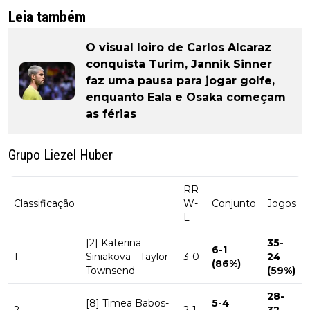
Leia também
O visual loiro de Carlos Alcaraz
conquista Turim, Jannik Sinner
faz uma pausa para jogar golfe,
enquanto Eala e Osaka começam
as férias
Grupo Liezel Huber
RR
Classificação
W-
Conjunto
Jogos
L
[2] Katerina
35-
6-1
1
Siniakova - Taylor
3-0
24
(86%)
Townsend
(59%)
28-
[8] Timea Babos-
5-4