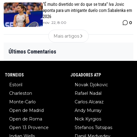
“É muito divertido ver do que se trata” Iva Jovic
aponta para um intrigante duelo com Sabalenka em
2026
0
nov. 22, 8:00
Mais artigos
Últimos Comentarios
TORNEIOS
JOGADORES ATP
Estoril
Novak Djokovic
Charleston
Rafael Nadal
Monte-Carlo
Carlos Alcaraz
Open de Madrid
Andy Murray
Open de Roma
Nick Kyrgios
Open 13 Provence
Stefanos Tsitsipas
Indian Wells
Daniil Medvedev