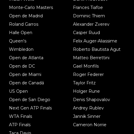
Monte-Carlo Masters
Frances Tiafoe
Open de Madrid
Dominic Thiem
Roland Garros
Alexander Zverev
Halle Open
Casper Ruud
Queen's
Felix Auger-Aliassime
Wimbledon
Roberto Bautista Agut
Open de Atlanta
Matteo Berrettini
Open de DC
Gael Monfils
Open de Miami
Roger Federer
Open de Canadá
Taylor Fritz
US Open
Holger Rune
Open de San Diego
Denis Shapovalov
Next Gen ATP Finals
Andrey Rublev
WTA Finals
Jannik Sinner
ATP Finals
Cameron Norrie
Taça Davis