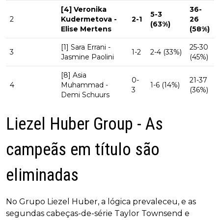
[4] Veronika
36-
5-3
2
Kudermetova -
2-1
26
(63%)
Elise Mertens
(58%)
[1] Sara Errani -
25-30
3
1-2
2-4 (33%)
Jasmine Paolini
(45%)
[8] Asia
0-
21-37
4
Muhammad -
1-6 (14%)
3
(36%)
Demi Schuurs
Liezel Huber Group - As
campeãs em título são
eliminadas
No Grupo Liezel Huber, a lógica prevaleceu, e as
segundas cabeças-de-série Taylor Townsend e