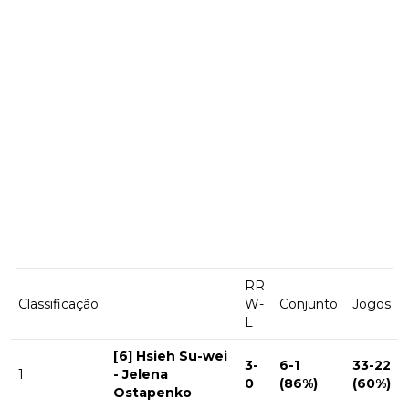
RR
Classificação
W-
Conjunto
Jogos
L
[6] Hsieh Su-wei
3-
6-1
33-22
1
- Jelena
0
(86%)
(60%)
Ostapenko