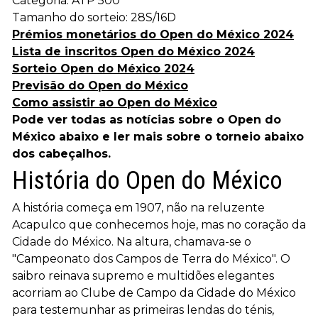
Categoria: ATP 500
Tamanho do sorteio: 28S/16D
Prémios monetários do Open do México 2024
Lista de inscritos Open do México 2024
Sorteio Open do México 2024
Previsão do Open do México
Como assistir ao Open do México
Pode ver todas as notícias sobre o Open do
México abaixo e ler mais sobre o torneio abaixo
dos cabeçalhos.
História do Open do México
A história começa em 1907, não na reluzente
Acapulco que conhecemos hoje, mas no coração da
Cidade do México. Na altura, chamava-se o
"Campeonato dos Campos de Terra do México". O
saibro reinava supremo e multidões elegantes
acorriam ao Clube de Campo da Cidade do México
para testemunhar as primeiras lendas do ténis,