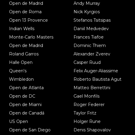
Open de Madrid
Andy Murray
Open de Roma
Nick Kyrgios
Open 13 Provence
Stefanos Tsitsipas
Indian Wells
Daniil Medvedev
Monte-Carlo Masters
Frances Tiafoe
Open de Madrid
Dominic Thiem
Roland Garros
Alexander Zverev
Halle Open
Casper Ruud
Queen's
Felix Auger-Aliassime
Wimbledon
Roberto Bautista Agut
Open de Atlanta
Matteo Berrettini
Open de DC
Gael Monfils
Open de Miami
Roger Federer
Open de Canadá
Taylor Fritz
US Open
Holger Rune
Open de San Diego
Denis Shapovalov