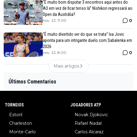
“É muito bom disputar 3 encontros aqui antes do
AO em vez de ficar tenso lá” Nishikori regressará ao
Open da Austrália?
0
nov. 22, 11:00
“É muito divertido ver do que se trata” Iva Jovic
aponta para um intrigante duelo com Sabalenka em
2026
0
nov. 22, 8:00
Mais artigos
Últimos Comentarios
TORNEIOS
JOGADORES ATP
Estoril
Novak Djokovic
Charleston
Rafael Nadal
Monte-Carlo
Carlos Alcaraz