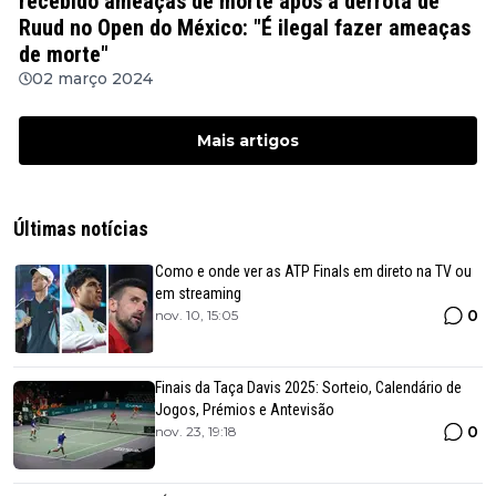
recebido ameaças de morte após a derrota de
Ruud no Open do México: "É ilegal fazer ameaças
de morte"
02 março 2024
Mais artigos
Últimas notícias
Como e onde ver as ATP Finals em direto na TV ou
em streaming
0
nov. 10, 15:05
Finais da Taça Davis 2025: Sorteio, Calendário de
Jogos, Prémios e Antevisão
0
nov. 23, 19:18