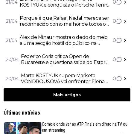
0
21/04
KOSTYUK e conquista o Porsche Tennis
Grand Prix
Porque é que Rafael Nadal merece ser
0
21/04
reconhecido como melhor de todos os
tempos? Antigo número 12 mundial
explica: "É uma pergunta quase
Alex de Minaur mostra o dedo do meio
0
21/04
ofensiva"
a uma secção hostil do público na
derrota para Arthur Fils no Open de
Barcelona
Federico Coria critica Open de
0
20/04
Bucareste e questiona saída do Estoril
Open do calendário ATP:
"Incompreensível que o Estoril
Marta KOSTYUK supera Marketa
0
20/04
desapareça e este torneio se
VONDROUSOVA vai enfrentar Elena
mantenha"
RYBAKINA na final do Porsche Tennis
Grand Prix
Mais artigos
Últimas notícias
Como e onde ver as ATP Finals em direto na TV ou
em streaming