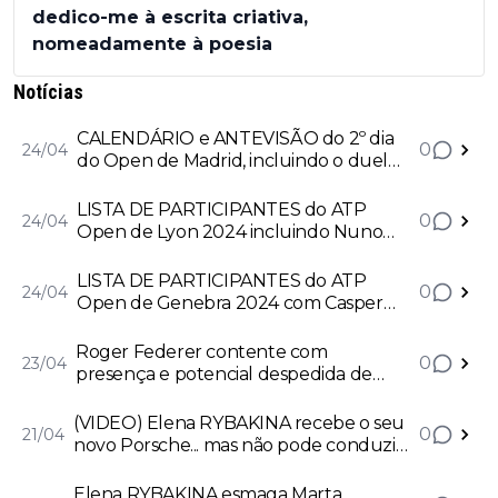
dedico-me à escrita criativa,
nomeadamente à poesia
Notícias
CALENDÁRIO e ANTEVISÃO do 2º dia
0
24/04
do Open de Madrid, incluindo o duelo
de Nuno BORGES com Jaume
MUNAR e Thiago SEYBOTH WILD
LISTA DE PARTICIPANTES do ATP
0
24/04
frente a Roman Safiullin
Open de Lyon 2024 incluindo Nuno
BORGES, Tiago SEYBOTH WILD, Ugo
HUMBERT, Alexander BUBLIK, Frances
LISTA DE PARTICIPANTES do ATP
0
24/04
TIAFOE e o atual campeão Arthur FILS
Open de Genebra 2024 com Casper
RUUD, Taylor FRITZ e Ben SHELTON
Roger Federer contente com
0
23/04
presença e potencial despedida de
Rafael Nadal na Laver Cup
(VIDEO) Elena RYBAKINA recebe o seu
0
21/04
novo Porsche... mas não pode conduzir
e fica no lugar de passageiro
Elena RYBAKINA esmaga Marta