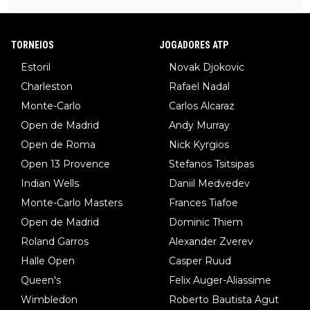
TORNEIOS
JOGADORES ATP
Estoril
Novak Djokovic
Charleston
Rafael Nadal
Monte-Carlo
Carlos Alcaraz
Open de Madrid
Andy Murray
Open de Roma
Nick Kyrgios
Open 13 Provence
Stefanos Tsitsipas
Indian Wells
Daniil Medvedev
Monte-Carlo Masters
Frances Tiafoe
Open de Madrid
Dominic Thiem
Roland Garros
Alexander Zverev
Halle Open
Casper Ruud
Queen's
Felix Auger-Aliassime
Wimbledon
Roberto Bautista Agut