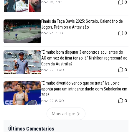
0
nov. 10, 15:05
Finais da Taça Davis 2025: Sorteio, Calendário de
Jogos, Prémios e Antevisão
0
nov. 23, 19:18
“É muito bom disputar 3 encontros aqui antes do
AO em vez de ficar tenso lá” Nishikori regressará ao
Open da Austrália?
0
nov. 22, 11:00
“É muito divertido ver do que se trata” Iva Jovic
aponta para um intrigante duelo com Sabalenka em
2026
0
nov. 22, 8:00
Mais artigos
Últimos Comentarios