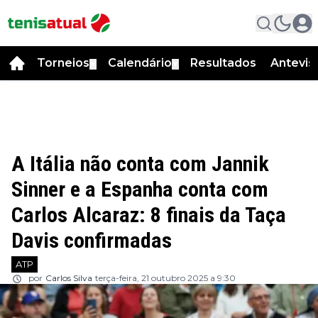
Torneios
Calendário
Resultados
Antevis
▼
▼
A Itália não conta com Jannik
Sinner e a Espanha conta com
Carlos Alcaraz: 8 finais da Taça
Davis confirmadas
ATP
por
Carlos Silva
terça-feira, 21 outubro 2025 a 9:30