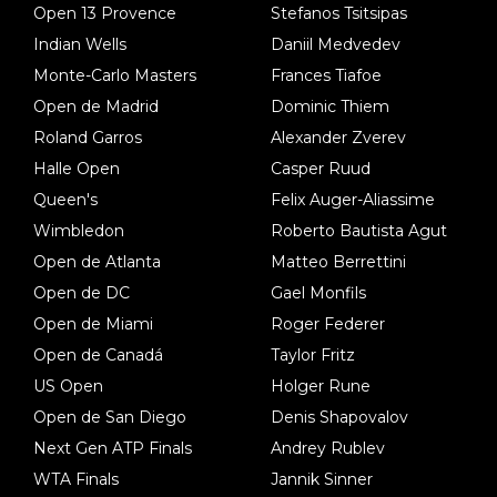
Open 13 Provence
Stefanos Tsitsipas
Indian Wells
Daniil Medvedev
Monte-Carlo Masters
Frances Tiafoe
Open de Madrid
Dominic Thiem
Roland Garros
Alexander Zverev
Halle Open
Casper Ruud
Queen's
Felix Auger-Aliassime
Wimbledon
Roberto Bautista Agut
Open de Atlanta
Matteo Berrettini
Open de DC
Gael Monfils
Open de Miami
Roger Federer
Open de Canadá
Taylor Fritz
US Open
Holger Rune
Open de San Diego
Denis Shapovalov
Next Gen ATP Finals
Andrey Rublev
WTA Finals
Jannik Sinner