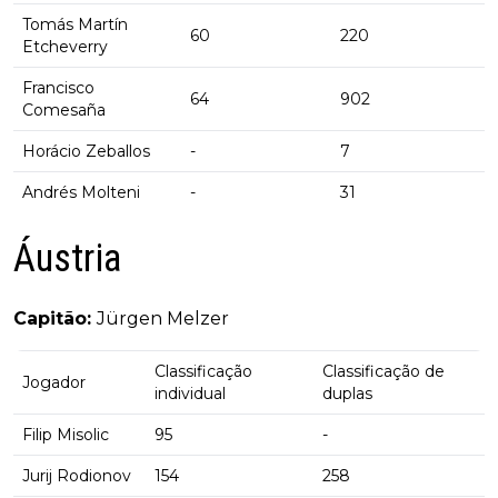
Tomás Martín
60
220
Etcheverry
Francisco
64
902
Comesaña
Horácio Zeballos
-
7
Andrés Molteni
-
31
Áustria
Capitão:
Jürgen Melzer
Classificação
Classificação de
Jogador
individual
duplas
Filip Misolic
95
-
Jurij Rodionov
154
258