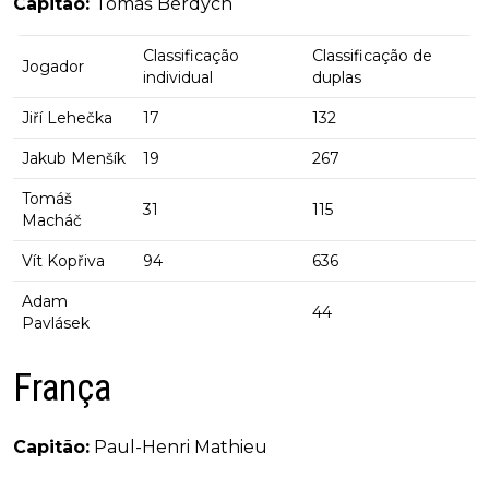
Capitão:
Tomáš Berdych
Classificação
Classificação de
Jogador
individual
duplas
Jiří Lehečka
17
132
Jakub Menšík
19
267
Tomáš
31
115
Macháč
Vít Kopřiva
94
636
Adam
44
Pavlásek
França
Capitão:
Paul-Henri Mathieu