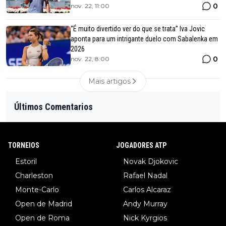
0
nov. 22, 11:00
“É muito divertido ver do que se trata” Iva Jovic
aponta para um intrigante duelo com Sabalenka em
2026
0
nov. 22, 8:00
Mais artigos
Últimos Comentarios
TORNEIOS
JOGADORES ATP
Estoril
Novak Djokovic
Charleston
Rafael Nadal
Monte-Carlo
Carlos Alcaraz
Open de Madrid
Andy Murray
Open de Roma
Nick Kyrgios