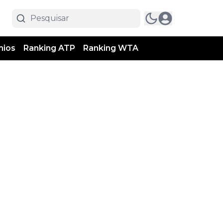
mios
Ranking ATP
Ranking WTA