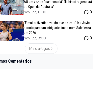
AO em vez de ficar tenso lá” Nishikori regressará
ao Open da Austrália?
0
nov. 22, 11:00
“É muito divertido ver do que se trata” Iva Jovic
aponta para um intrigante duelo com Sabalenka
em 2026
0
nov. 22, 8:00
Mais artigos
imos Comentarios