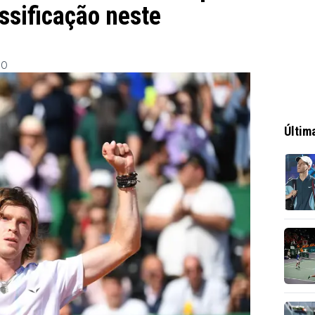
ssificação neste
30
Últim