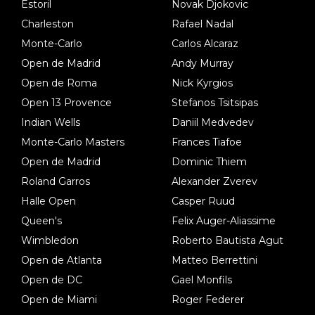
Estoril
Novak Djokovic
Charleston
Rafael Nadal
Monte-Carlo
Carlos Alcaraz
Open de Madrid
Andy Murray
Open de Roma
Nick Kyrgios
Open 13 Provence
Stefanos Tsitsipas
Indian Wells
Daniil Medvedev
Monte-Carlo Masters
Frances Tiafoe
Open de Madrid
Dominic Thiem
Roland Garros
Alexander Zverev
Halle Open
Casper Ruud
Queen's
Felix Auger-Aliassime
Wimbledon
Roberto Bautista Agut
Open de Atlanta
Matteo Berrettini
Open de DC
Gael Monfils
Open de Miami
Roger Federer