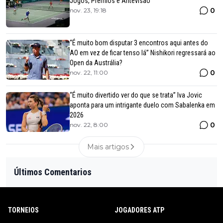
Jogos, Prémios e Antevisão
0
nov. 23, 19:18
“É muito bom disputar 3 encontros aqui antes do
AO em vez de ficar tenso lá” Nishikori regressará ao
Open da Austrália?
0
nov. 22, 11:00
“É muito divertido ver do que se trata” Iva Jovic
aponta para um intrigante duelo com Sabalenka em
2026
0
nov. 22, 8:00
Mais artigos
Últimos Comentarios
TORNEIOS
JOGADORES ATP