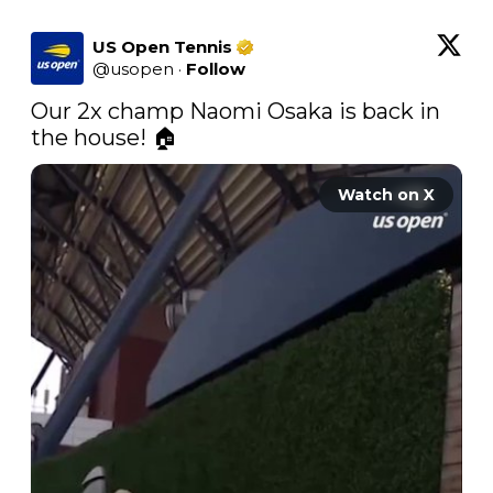
US Open Tennis
@
usopen
·
Follow
Our 2x champ Naomi Osaka is back in 
the house! 🏠 
Watch on X