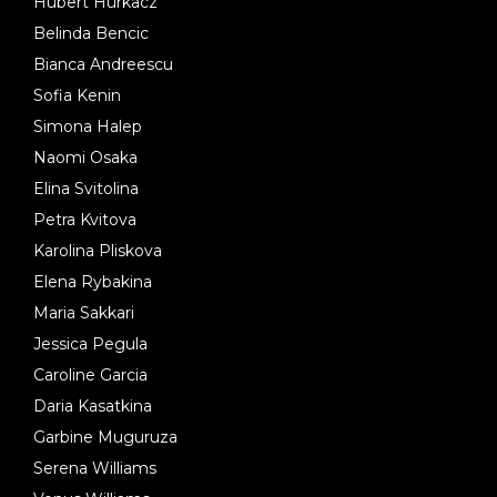
Hubert Hurkacz
Belinda Bencic
Bianca Andreescu
Sofia Kenin
Simona Halep
Naomi Osaka
Elina Svitolina
Petra Kvitova
Karolina Pliskova
Elena Rybakina
Maria Sakkari
Jessica Pegula
Caroline Garcia
Daria Kasatkina
Garbine Muguruza
Serena Williams