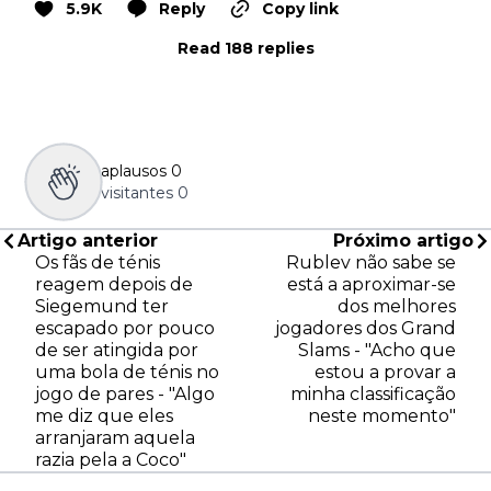
5.9K
Reply
Copy link
Read 188 replies
aplausos
0
visitantes
0
Artigo anterior
Próximo artigo
Os fãs de ténis
Rublev não sabe se
reagem depois de
está a aproximar-se
Siegemund ter
dos melhores
escapado por pouco
jogadores dos Grand
de ser atingida por
Slams - "Acho que
uma bola de ténis no
estou a provar a
jogo de pares - "Algo
minha classificação
me diz que eles
neste momento"
arranjaram aquela
razia pela a Coco"