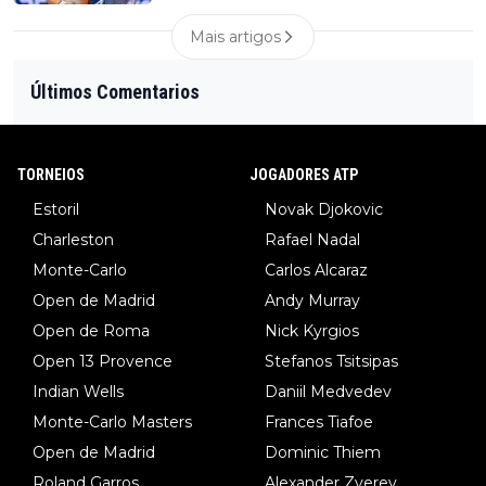
Mais artigos
Últimos Comentarios
TORNEIOS
JOGADORES ATP
Estoril
Novak Djokovic
Charleston
Rafael Nadal
Monte-Carlo
Carlos Alcaraz
Open de Madrid
Andy Murray
Open de Roma
Nick Kyrgios
Open 13 Provence
Stefanos Tsitsipas
Indian Wells
Daniil Medvedev
Monte-Carlo Masters
Frances Tiafoe
Open de Madrid
Dominic Thiem
Roland Garros
Alexander Zverev