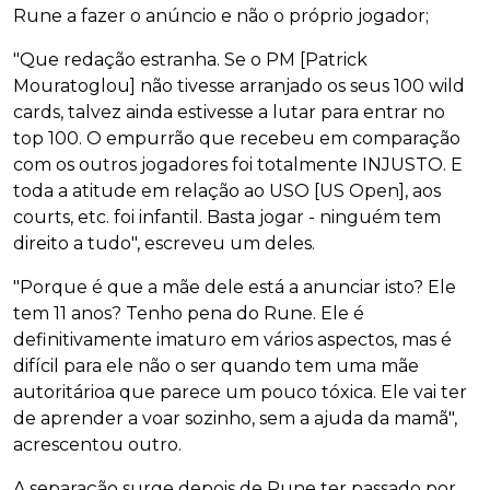
Rune a fazer o anúncio e não o próprio jogador;
"Que redação estranha. Se o PM [Patrick
Mouratoglou] não tivesse arranjado os seus 100 wild
cards, talvez ainda estivesse a lutar para entrar no
top 100. O empurrão que recebeu em comparação
com os outros jogadores foi totalmente INJUSTO. E
toda a atitude em relação ao USO [US Open], aos
courts, etc. foi infantil. Basta jogar - ninguém tem
direito a tudo", escreveu um deles.
"Porque é que a mãe dele está a anunciar isto? Ele
tem 11 anos? Tenho pena do Rune. Ele é
definitivamente imaturo em vários aspectos, mas é
difícil para ele não o ser quando tem uma mãe
autoritárioa que parece um pouco tóxica. Ele vai ter
de aprender a voar sozinho, sem a ajuda da mamã",
acrescentou outro.
A separação surge depois de Rune ter passado por