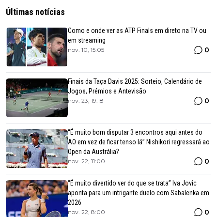
Últimas notícias
Como e onde ver as ATP Finals em direto na TV ou
em streaming
0
nov. 10, 15:05
Finais da Taça Davis 2025: Sorteio, Calendário de
Jogos, Prémios e Antevisão
0
nov. 23, 19:18
“É muito bom disputar 3 encontros aqui antes do
AO em vez de ficar tenso lá” Nishikori regressará ao
Open da Austrália?
0
nov. 22, 11:00
“É muito divertido ver do que se trata” Iva Jovic
aponta para um intrigante duelo com Sabalenka em
2026
0
nov. 22, 8:00