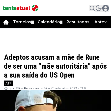
Torneios
Calendário
Resultados
Antevis
▼
▼
Adeptos acusam a mãe de Rune
de ser uma "mãe autoritária" após
a sua saída do US Open
ATP
por
Filipe Pereira
sexta-feira, 01 setembro 2023 a 13:12