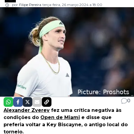
por
Filipe Pereira
terça-feira, 26 março 2024 a 18:00
0
Alexander Zverev
fez uma crítica negativa às
condições do
Open de Miami
e disse que
preferia voltar a Key Biscayne, o antigo local do
torneio.