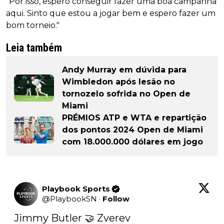
"Por isso, espero conseguir fazer uma boa campanha
aqui. Sinto que estou a jogar bem e espero fazer um
bom torneio."
Leia também
Andy Murray em dúvida para
Wimbledon após lesão no
tornozelo sofrida no Open de
Miami
PRÉMIOS ATP e WTA e repartição
dos pontos 2024 Open de Miami
com 18.000.000 dólares em jogo
Playbook Sports
@
PlaybookSN
·
Follow
Jimmy Butler 🤝 Zverev 
