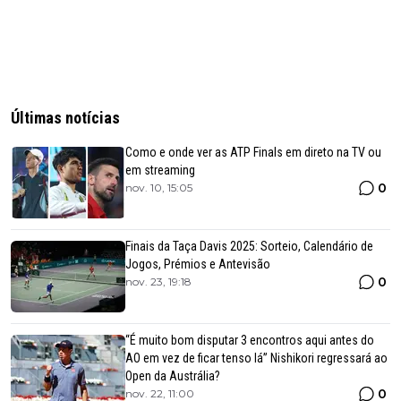
Últimas notícias
Como e onde ver as ATP Finals em direto na TV ou
em streaming
0
nov. 10, 15:05
Finais da Taça Davis 2025: Sorteio, Calendário de
Jogos, Prémios e Antevisão
0
nov. 23, 19:18
“É muito bom disputar 3 encontros aqui antes do
AO em vez de ficar tenso lá” Nishikori regressará ao
Open da Austrália?
0
nov. 22, 11:00