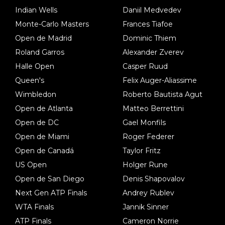
Indian Wells
Daniil Medvedev
Monte-Carlo Masters
Frances Tiafoe
Open de Madrid
Dominic Thiem
Roland Garros
Alexander Zverev
Halle Open
Casper Ruud
Queen's
Felix Auger-Aliassime
Wimbledon
Roberto Bautista Agut
Open de Atlanta
Matteo Berrettini
Open de DC
Gael Monfils
Open de Miami
Roger Federer
Open de Canadá
Taylor Fritz
US Open
Holger Rune
Open de San Diego
Denis Shapovalov
Next Gen ATP Finals
Andrey Rublev
WTA Finals
Jannik Sinner
ATP Finals
Cameron Norrie