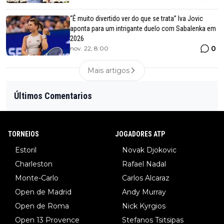
“É muito divertido ver do que se trata” Iva Jovic
aponta para um intrigante duelo com Sabalenka em
2026
0
nov. 22, 8:00
Mais artigos
Últimos Comentarios
TORNEIOS
JOGADORES ATP
Estoril
Novak Djokovic
Charleston
Rafael Nadal
Monte-Carlo
Carlos Alcaraz
Open de Madrid
Andy Murray
Open de Roma
Nick Kyrgios
Open 13 Provence
Stefanos Tsitsipas