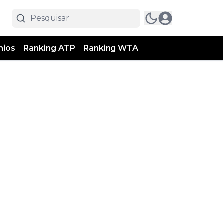
mios
Ranking ATP
Ranking WTA