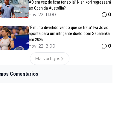
AO em vez de ficar tenso lá” Nishikori regressará
ao Open da Austrália?
0
nov. 22, 11:00
“É muito divertido ver do que se trata” Iva Jovic
aponta para um intrigante duelo com Sabalenka
em 2026
0
nov. 22, 8:00
Mais artigos
imos Comentarios