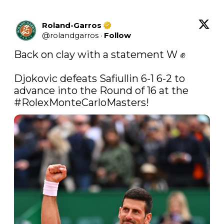
Roland-Garros
@
rolandgarros
·
Follow
Back on clay with a statement W ✊

Djokovic defeats Safiullin 6-1 6-2 to 
advance into the Round of 16 at the 
#RolexMonteCarloMasters
!