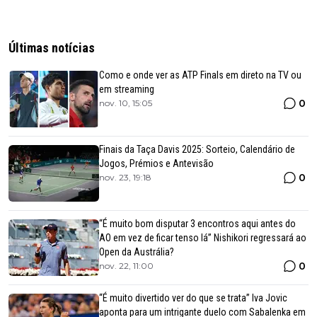
Últimas notícias
Como e onde ver as ATP Finals em direto na TV ou
em streaming
0
nov. 10, 15:05
Finais da Taça Davis 2025: Sorteio, Calendário de
Jogos, Prémios e Antevisão
0
nov. 23, 19:18
“É muito bom disputar 3 encontros aqui antes do
AO em vez de ficar tenso lá” Nishikori regressará ao
Open da Austrália?
0
nov. 22, 11:00
“É muito divertido ver do que se trata” Iva Jovic
aponta para um intrigante duelo com Sabalenka em