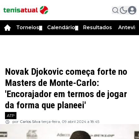
Torneios
Calendário
Resultados
Antevis
▼
▼
Novak Djokovic começa forte no
Masters de Monte-Carlo:
'Encorajador em termos de jogar
da forma que planeei'
ATP
por
Carlos Silva
terça-feira, 09 abril 2024 a 18:45