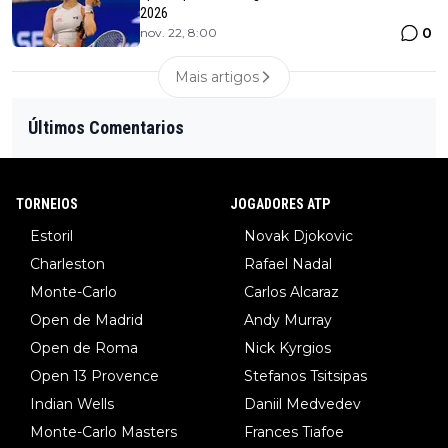
2026
0
nov. 22, 8:00
Mais artigos
Últimos Comentarios
TORNEIOS
JOGADORES ATP
Estoril
Novak Djokovic
Charleston
Rafael Nadal
Monte-Carlo
Carlos Alcaraz
Open de Madrid
Andy Murray
Open de Roma
Nick Kyrgios
Open 13 Provence
Stefanos Tsitsipas
Indian Wells
Daniil Medvedev
Monte-Carlo Masters
Frances Tiafoe