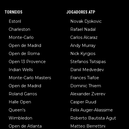
TORNEIOS
JOGADORES ATP
Estoril
Novak Djokovic
Charleston
Rafael Nadal
Monte-Carlo
Carlos Alcaraz
Open de Madrid
Andy Murray
Open de Roma
Nick Kyrgios
Open 13 Provence
Stefanos Tsitsipas
Indian Wells
Daniil Medvedev
Monte-Carlo Masters
Frances Tiafoe
Open de Madrid
Dominic Thiem
Roland Garros
Alexander Zverev
Halle Open
Casper Ruud
Queen's
Felix Auger-Aliassime
Wimbledon
Roberto Bautista Agut
Open de Atlanta
Matteo Berrettini