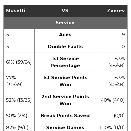
Musetti
VS
Zverev
Service
3
Aces
9
3
Double Faults
0
1st Service
83%
61% (39/64)
Percentage
(48/58)
77%
1st Service Points
83%
(30/39)
Won
(40/48)
2nd Service Points
52% (13/25)
40% (4/10)
Won
50% (2/4)
Break Points Saved
- (0/0)
82% (9/11)
Service Games
100% (11/11)