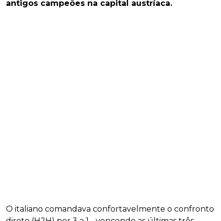
antigos campeões na capital austríaca.
O italiano comandava confortavelmente o confronto
direto (H2H) por 3 a 1 - vencendo as últimas três