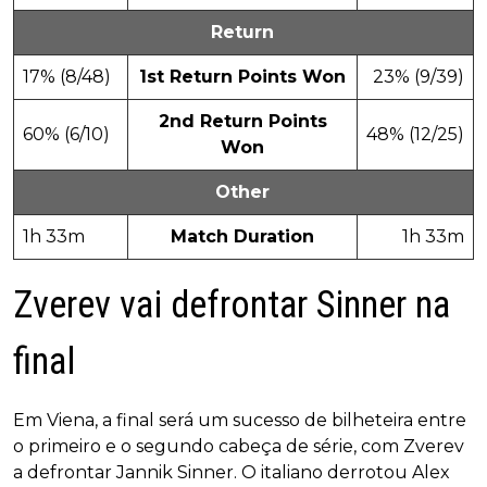
Return
17% (8/48)
1st Return Points Won
23% (9/39)
2nd Return Points
60% (6/10)
48% (12/25)
Won
Other
1h 33m
Match Duration
1h 33m
Zverev vai defrontar Sinner na
final
Em Viena, a final será um sucesso de bilheteira entre
o primeiro e o segundo cabeça de série, com Zverev
a defrontar Jannik Sinner. O italiano derrotou Alex