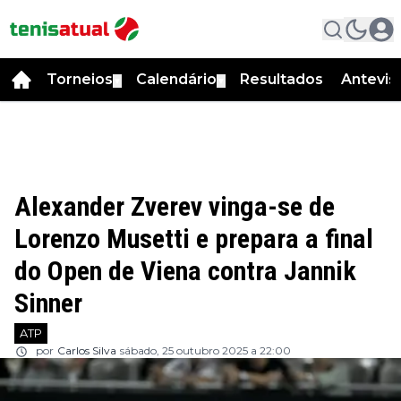
Torneios
Calendário
Resultados
Antevis
▼
▼
Alexander Zverev vinga-se de
Lorenzo Musetti e prepara a final
do Open de Viena contra Jannik
Sinner
ATP
por
Carlos Silva
sábado, 25 outubro 2025 a 22:00