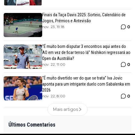
Finais da Taça Davis 2025: Sorteio, Calendário de
Jogos, Prémios e Antevisão
0
nov. 23, 19:18
“É muito bom disputar 3 encontros aqui antes do
AO em vez de ficar tenso lá” Nishikori regressará ao
Open da Austrália?
0
nov. 22, 11:00
“É muito divertido ver do que se trata” Iva Jovic
aponta para um intrigante duelo com Sabalenka em
2026
0
nov. 22, 8:00
Mais artigos
Últimos Comentarios