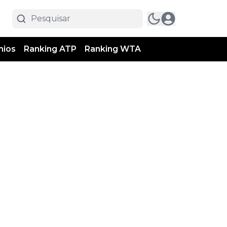
mios
Ranking ATP
Ranking WTA