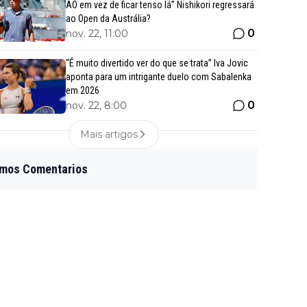
AO em vez de ficar tenso lá” Nishikori regressará
ao Open da Austrália?
0
nov. 22, 11:00
“É muito divertido ver do que se trata” Iva Jovic
aponta para um intrigante duelo com Sabalenka
em 2026
0
nov. 22, 8:00
Mais artigos
imos Comentarios