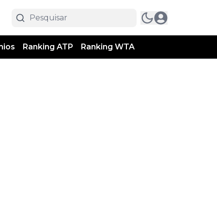
mios
Ranking ATP
Ranking WTA