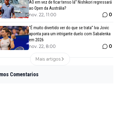
AO em vez de ficar tenso lá” Nishikori regressará
ao Open da Austrália?
0
nov. 22, 11:00
“É muito divertido ver do que se trata” Iva Jovic
aponta para um intrigante duelo com Sabalenka
em 2026
0
nov. 22, 8:00
Mais artigos
imos Comentarios