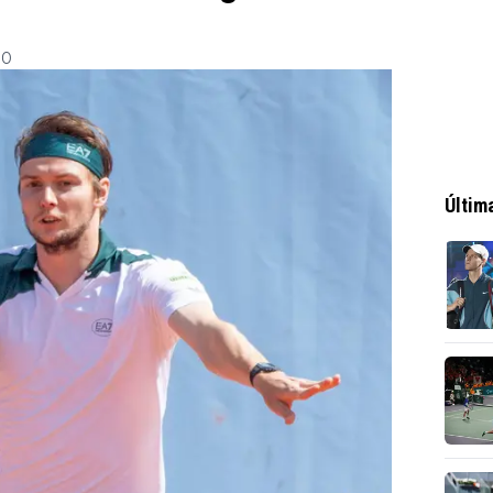
00
Últim