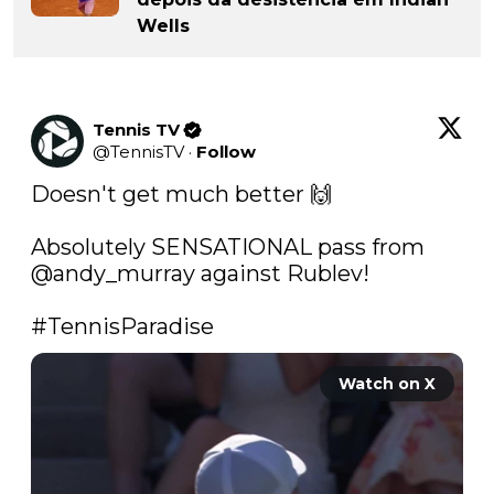
Wells
Tennis TV
@
TennisTV
·
Follow
Doesn't get much better 🙌

Absolutely SENSATIONAL pass from 
@andy_murray
 against Rublev!

#TennisParadise
Watch on X