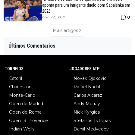
aponta para um intrigante duelo com Sabalenka em
2026
0
nov. 22, 8:00
Mais artigos
Últimos Comentarios
TORNEIOS
JOGADORES ATP
Estoril
Novak Djokovic
Charleston
Rafael Nadal
Monte-Carlo
Carlos Alcaraz
Open de Madrid
Andy Murray
Open de Roma
Nick Kyrgios
Open 13 Provence
Stefanos Tsitsipas
Indian Wells
Daniil Medvedev