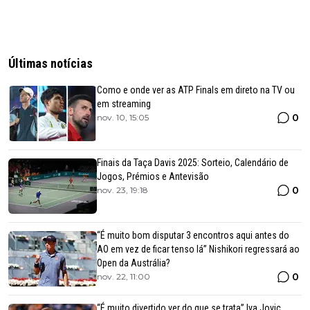
Últimas notícias
Como e onde ver as ATP Finals em direto na TV ou
em streaming
0
nov. 10, 15:05
Finais da Taça Davis 2025: Sorteio, Calendário de
Jogos, Prémios e Antevisão
0
nov. 23, 19:18
“É muito bom disputar 3 encontros aqui antes do
AO em vez de ficar tenso lá” Nishikori regressará ao
Open da Austrália?
0
nov. 22, 11:00
“É muito divertido ver do que se trata” Iva Jovic