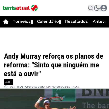
Torneios
Calendário
Resultados
Antevis
▼
▼
Andy Murray reforça os planos de
reforma: "Sinto que ninguém me
está a ouvir"
ATP
por
Filipe Pereira
sábado, 09 março 2024 a 17:00