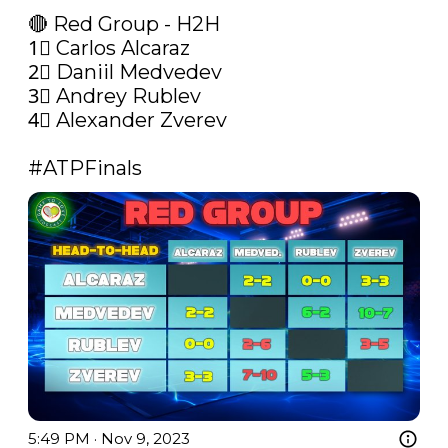
🔴 Red Group - H2H

1⃣ Carlos Alcaraz 

2⃣ Daniil Medvedev  

3⃣ Andrey Rublev  

4⃣ Alexander Zverev

#ATPFinals
5:49 PM · Nov 9, 2023