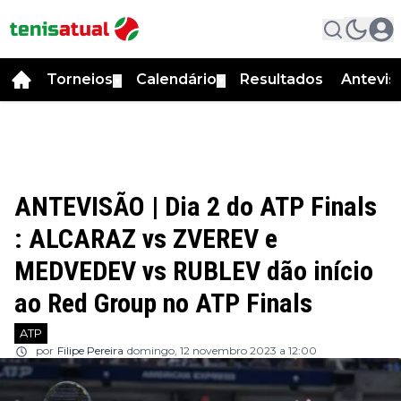
Torneios
Calendário
Resultados
Antevis
▼
▼
ANTEVISÃO | Dia 2 do ATP Finals
: ALCARAZ vs ZVEREV e
MEDVEDEV vs RUBLEV dão início
ao Red Group no ATP Finals
ATP
por
Filipe Pereira
domingo, 12 novembro 2023 a 12:00