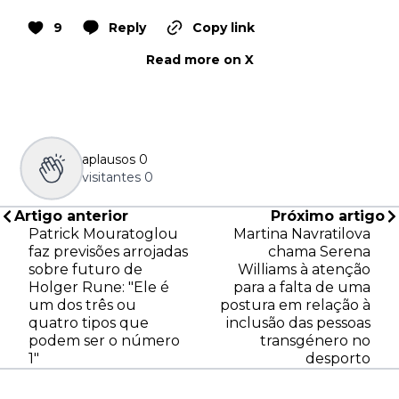
9
Reply
Copy link
Read more on X
aplausos
0
visitantes
0
Artigo anterior
Próximo artigo
Patrick Mouratoglou
Martina Navratilova
faz previsões arrojadas
chama Serena
sobre futuro de
Williams à atenção
Holger Rune: "Ele é
para a falta de uma
um dos três ou
postura em relação à
quatro tipos que
inclusão das pessoas
podem ser o número
transgénero no
1"
desporto