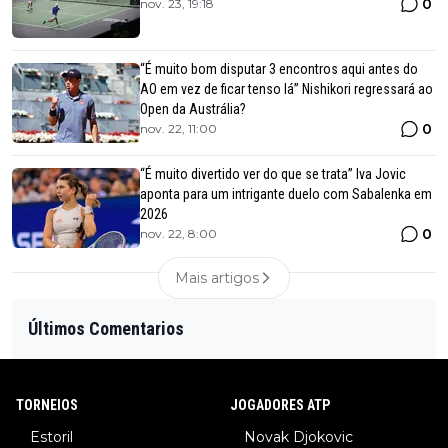
0
nov. 23, 19:18
“É muito bom disputar 3 encontros aqui antes do
AO em vez de ficar tenso lá” Nishikori regressará ao
Open da Austrália?
0
nov. 22, 11:00
“É muito divertido ver do que se trata” Iva Jovic
aponta para um intrigante duelo com Sabalenka em
2026
0
nov. 22, 8:00
Mais artigos
Últimos Comentarios
TORNEIOS
JOGADORES ATP
Estoril
Novak Djokovic