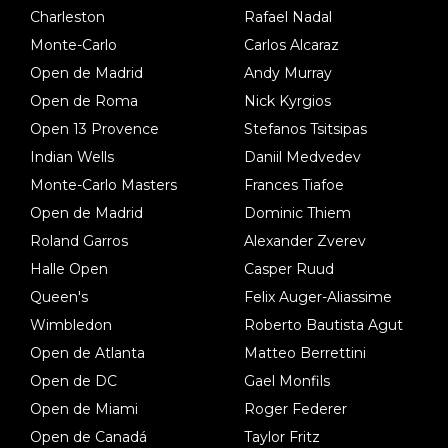
Charleston
Rafael Nadal
Monte-Carlo
Carlos Alcaraz
Open de Madrid
Andy Murray
Open de Roma
Nick Kyrgios
Open 13 Provence
Stefanos Tsitsipas
Indian Wells
Daniil Medvedev
Monte-Carlo Masters
Frances Tiafoe
Open de Madrid
Dominic Thiem
Roland Garros
Alexander Zverev
Halle Open
Casper Ruud
Queen's
Felix Auger-Aliassime
Wimbledon
Roberto Bautista Agut
Open de Atlanta
Matteo Berrettini
Open de DC
Gael Monfils
Open de Miami
Roger Federer
Open de Canadá
Taylor Fritz