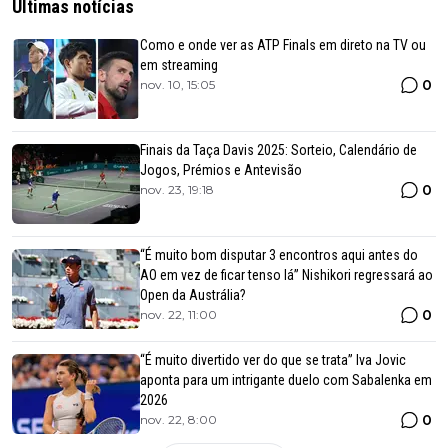
Últimas notícias
Como e onde ver as ATP Finals em direto na TV ou
em streaming
0
nov. 10, 15:05
Finais da Taça Davis 2025: Sorteio, Calendário de
Jogos, Prémios e Antevisão
0
nov. 23, 19:18
“É muito bom disputar 3 encontros aqui antes do
AO em vez de ficar tenso lá” Nishikori regressará ao
Open da Austrália?
0
nov. 22, 11:00
“É muito divertido ver do que se trata” Iva Jovic
aponta para um intrigante duelo com Sabalenka em
2026
0
nov. 22, 8:00