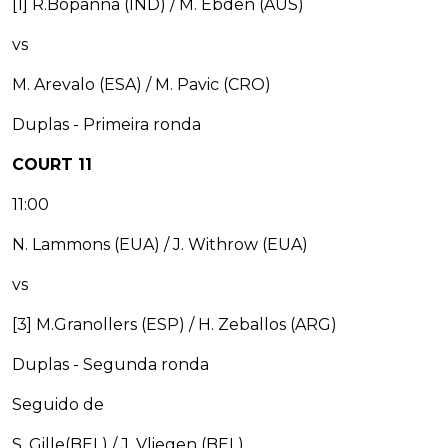
[1] R.Bopanna (IND) / M. Ebden (AUS)
vs
M. Arevalo (ESA) / M. Pavic (CRO)
Duplas - Primeira ronda
COURT 11
11:00
N. Lammons (EUA) / J. Withrow (EUA)
vs
[3] M.Granollers (ESP) / H. Zeballos (ARG)
Duplas - Segunda ronda
Seguido de
S. Gille(BEL) / J. Vliegen (BEL)