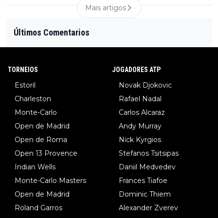
Mais artigos
Últimos Comentarios
TORNEIOS
JOGADORES ATP
Estoril
Novak Djokovic
Charleston
Rafael Nadal
Monte-Carlo
Carlos Alcaraz
Open de Madrid
Andy Murray
Open de Roma
Nick Kyrgios
Open 13 Provence
Stefanos Tsitsipas
Indian Wells
Daniil Medvedev
Monte-Carlo Masters
Frances Tiafoe
Open de Madrid
Dominic Thiem
Roland Garros
Alexander Zverev