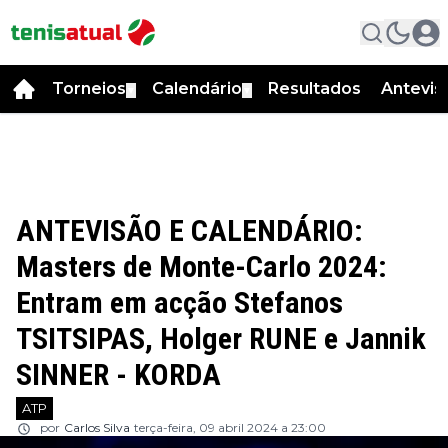
Torneios
Calendário
Resultados
Antevis
▼
▼
ANTEVISÃO E CALENDÁRIO:
Masters de Monte-Carlo 2024:
Entram em acção Stefanos
TSITSIPAS, Holger RUNE e Jannik
SINNER - KORDA
ATP
por
Carlos Silva
terça-feira, 09 abril 2024 a 23:00