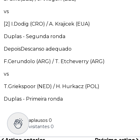
vs
[2] I.Dodig (CRO) / A. Krajicek (EUA)
Duplas - Segunda ronda
DepoisDescanso adequado
F.Cerundolo (ARG) / T. Etcheverry (ARG)
vs
T.Griekspoor (NED) / H. Hurkacz (POL)
Duplas - Primeira ronda
aplausos
0
visitantes
0