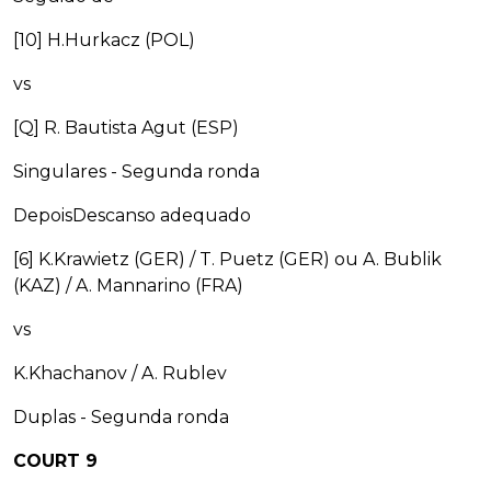
[10] H.Hurkacz (POL)
vs
[Q] R. Bautista Agut (ESP)
Singulares - Segunda ronda
DepoisDescanso adequado
[6] K.Krawietz (GER) / T. Puetz (GER) ou A. Bublik
(KAZ) / A. Mannarino (FRA)
vs
K.Khachanov / A. Rublev
Duplas - Segunda ronda
COURT 9