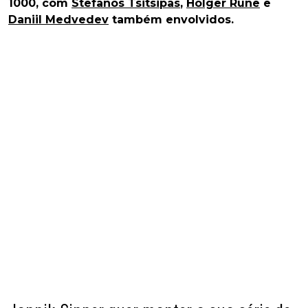
1000, com
Stefanos Tsitsipas
,
Holger Rune
e
Daniil Medvedev
também envolvidos.