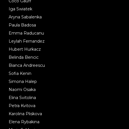
Coco Gauff
Iga Swiatek
Aryna Sabalenka
Paula Badosa
Emma Raducanu
Leylah Fernandez
Hubert Hurkacz
Belinda Bencic
Bianca Andreescu
Sofia Kenin
Simona Halep
Naomi Osaka
Elina Svitolina
Petra Kvitova
Karolina Pliskova
Elena Rybakina