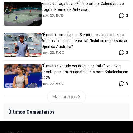
Finais da Taça Davis 2025: Sorteio, Calendário de
Jogos, Prémios e Antevisão
0
nov. 23, 19:18
“É muito bom disputar 3 encontros aqui antes do
AO em vez de ficar tenso lá” Nishikori regressará ao
Open da Austrália?
0
nov. 22, 11:00
“É muito divertido ver do que se trata” Iva Jovic
aponta para um intrigante duelo com Sabalenka em
2026
0
nov. 22, 8:00
Mais artigos
Últimos Comentarios