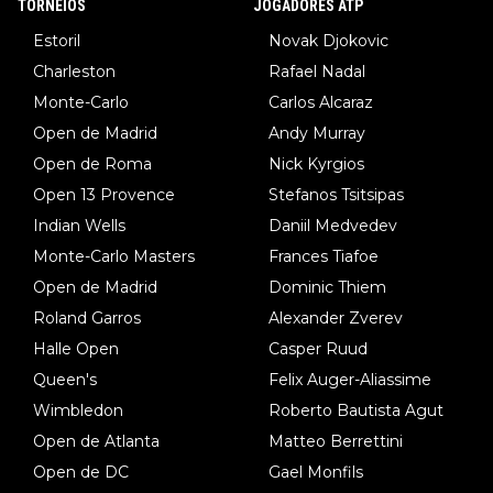
TORNEIOS
JOGADORES ATP
Estoril
Novak Djokovic
Charleston
Rafael Nadal
Monte-Carlo
Carlos Alcaraz
Open de Madrid
Andy Murray
Open de Roma
Nick Kyrgios
Open 13 Provence
Stefanos Tsitsipas
Indian Wells
Daniil Medvedev
Monte-Carlo Masters
Frances Tiafoe
Open de Madrid
Dominic Thiem
Roland Garros
Alexander Zverev
Halle Open
Casper Ruud
Queen's
Felix Auger-Aliassime
Wimbledon
Roberto Bautista Agut
Open de Atlanta
Matteo Berrettini
Open de DC
Gael Monfils