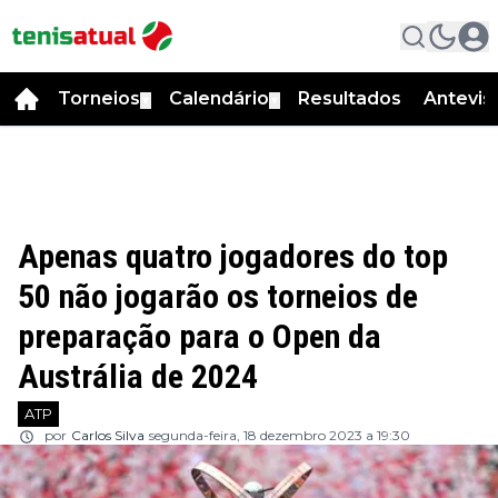
Torneios
Calendário
Resultados
Antevis
▼
▼
Apenas quatro jogadores do top
50 não jogarão os torneios de
preparação para o Open da
Austrália de 2024
ATP
por
Carlos Silva
segunda-feira, 18 dezembro 2023 a 19:30