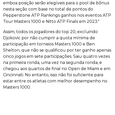
emboa posição serão elegíveis para o pool de bônus
nesta seção com base no total de pontos do
Pepperstone ATP Rankings ganhos nos eventos ATP
Tour Masters 1000 e Nitto ATP Finals em 2023."
Assim, todos os jogadores do top 20, excluindo
Djokovic por não cumprir a quota mínima de
participação em torneios Masters 1000 e Ben
Shelton, que não se qualificou por ter ganho apenas
cinco jogos em sete participações. Saiu quatro vezes
na primeira ronda, uma vez na segunda ronda, e
chegou aos quartos de final no Open de Miami e em
Cincinnati. No entanto, isso não foi suficiente para
estar entre os atletas com melhor desempenho no
Masters 1000.