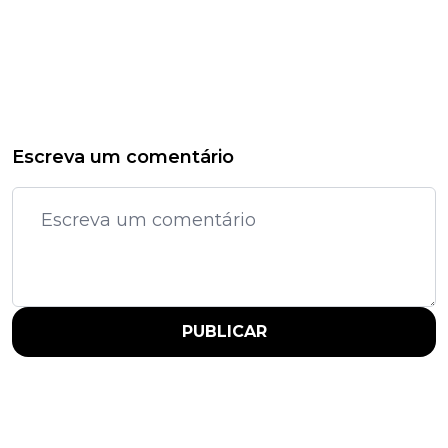
Escreva um comentário
PUBLICAR