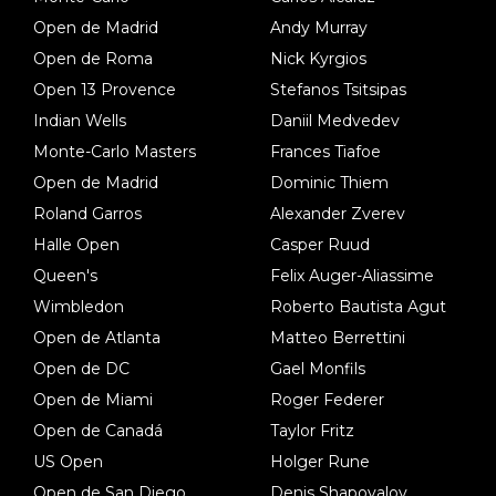
Open de Madrid
Andy Murray
Open de Roma
Nick Kyrgios
Open 13 Provence
Stefanos Tsitsipas
Indian Wells
Daniil Medvedev
Monte-Carlo Masters
Frances Tiafoe
Open de Madrid
Dominic Thiem
Roland Garros
Alexander Zverev
Halle Open
Casper Ruud
Queen's
Felix Auger-Aliassime
Wimbledon
Roberto Bautista Agut
Open de Atlanta
Matteo Berrettini
Open de DC
Gael Monfils
Open de Miami
Roger Federer
Open de Canadá
Taylor Fritz
US Open
Holger Rune
Open de San Diego
Denis Shapovalov