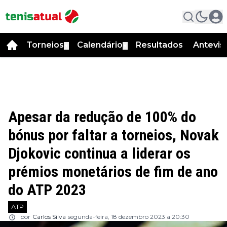
Torneios
Calendário
Resultados
Antevis
▼
▼
Apesar da redução de 100% do
bónus por faltar a torneios, Novak
Djokovic continua a liderar os
prémios monetários de fim de ano
do ATP 2023
ATP
por
Carlos Silva
segunda-feira, 18 dezembro 2023 a 20:30