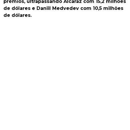
prémios, ultrapassando Alcaraz com 15,2 milhões
de dólares e Daniil Medvedev com 10,5 milhões
de dólares.