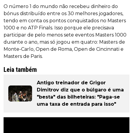
O número 1 do mundo não recebeu dinheiro do
bónus distribuído entre os 30 melhores jogadores,
tendo em conta os pontos conquistados no Masters
1000 e no ATP Finals. Isso porque ele precisava
participar de pelo menos sete eventos Masters 1000
durante o ano, mas só jogou em quatro: Masters de
Monte-Carlo, Open de Roma, Open de Cincinnati e
Masters de Paris.
Leia também
Antigo treinador de Grigor
Dimitrov diz que o búlgaro é uma
"besta" das bilheteiras: "Paga-se
uma taxa de entrada para isso"