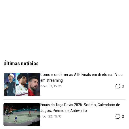
Últimas notícias
Como e onde ver as ATP Finals em direto na TV ou
em streaming
0
nov. 10, 15:05
Finais da Taça Davis 2025: Sorteio, Calendário de
Jogos, Prémios e Antevisão
0
nov. 23, 19:18