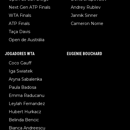
Next Gen ATP Finals
Andrey Rublev
WTA Finals
Jannik Sinner
ATP Finals
Cameron Norrie
Taça Davis
Open de Austrália
JOGADORES WTA
EUGENIE BOUCHARD
Coco Gauff
Iga Swiatek
Aryna Sabalenka
Paula Badosa
Emma Raducanu
Leylah Fernandez
Hubert Hurkacz
Belinda Bencic
Bianca Andreescu