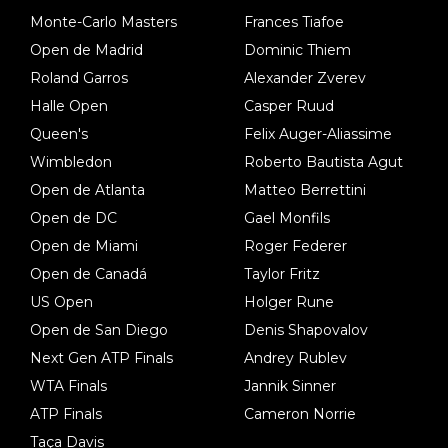
Monte-Carlo Masters
Frances Tiafoe
Open de Madrid
Dominic Thiem
Roland Garros
Alexander Zverev
Halle Open
Casper Ruud
Queen's
Felix Auger-Aliassime
Wimbledon
Roberto Bautista Agut
Open de Atlanta
Matteo Berrettini
Open de DC
Gael Monfils
Open de Miami
Roger Federer
Open de Canadá
Taylor Fritz
US Open
Holger Rune
Open de San Diego
Denis Shapovalov
Next Gen ATP Finals
Andrey Rublev
WTA Finals
Jannik Sinner
ATP Finals
Cameron Norrie
Taça Davis