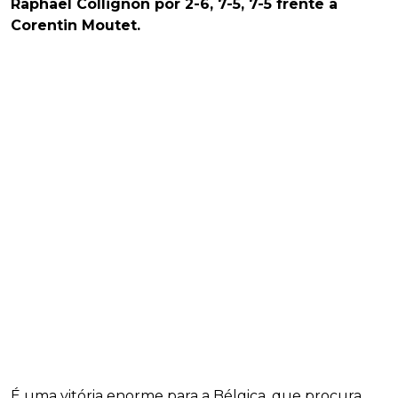
Raphael Collignon por 2-6, 7-5, 7-5 frente a
Corentin Moutet.
É uma vitória enorme para a Bélgica, que procura