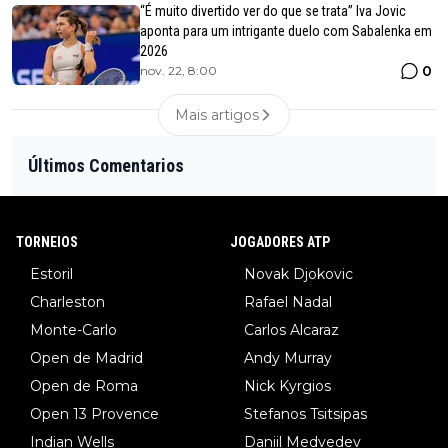
“É muito divertido ver do que se trata” Iva Jovic
aponta para um intrigante duelo com Sabalenka em
2026
0
nov. 22, 8:00
Mais artigos
Últimos Comentarios
TORNEIOS
JOGADORES ATP
Estoril
Novak Djokovic
Charleston
Rafael Nadal
Monte-Carlo
Carlos Alcaraz
Open de Madrid
Andy Murray
Open de Roma
Nick Kyrgios
Open 13 Provence
Stefanos Tsitsipas
Indian Wells
Daniil Medvedev