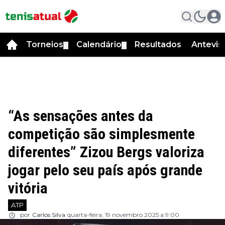
Torneios
Calendário
Resultados
Antevis
▼
▼
“As sensações antes da
competição são simplesmente
diferentes” Zizou Bergs valoriza
jogar pelo seu país após grande
vitória
ATP
por
Carlos Silva
quarta-feira, 19 novembro 2025 a 9:00