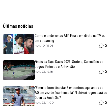
Últimas notícias
Como e onde ver as ATP Finals em direto na TV ou
em streaming
0
nov. 10, 15:05
Finais da Taça Davis 2025: Sorteio, Calendário de
Jogos, Prémios e Antevisão
0
nov. 23, 19:18
“É muito bom disputar 3 encontros aqui antes do
AO em vez de ficar tenso lá” Nishikori regressará ao
Open da Austrália?
0
nov. 22, 11:00