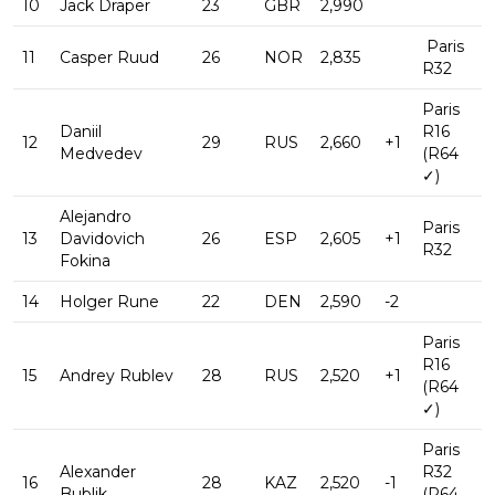
10
Jack Draper
23
GBR
2,990
Paris
11
Casper Ruud
26
NOR
2,835
R32
Paris
Daniil
R16
12
29
RUS
2,660
+1
Medvedev
(R64
✓)
Alejandro
Paris
13
Davidovich
26
ESP
2,605
+1
R32
Fokina
14
Holger Rune
22
DEN
2,590
-2
Paris
R16
15
Andrey Rublev
28
RUS
2,520
+1
(R64
✓)
Paris
Alexander
R32
16
28
KAZ
2,520
-1
Bublik
(R64