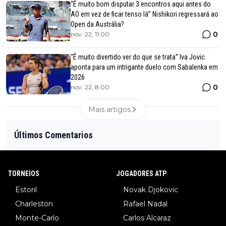
“É muito bom disputar 3 encontros aqui antes do
AO em vez de ficar tenso lá” Nishikori regressará ao
Open da Austrália?
0
nov. 22, 11:00
“É muito divertido ver do que se trata” Iva Jovic
aponta para um intrigante duelo com Sabalenka em
2026
0
nov. 22, 8:00
Mais artigos
Últimos Comentarios
TORNEIOS
JOGADORES ATP
Estoril
Novak Djokovic
Charleston
Rafael Nadal
Monte-Carlo
Carlos Alcaraz