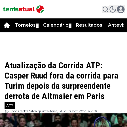
Torneios
Calendário
Resultados
Antevis
▼
▼
Atualização da Corrida ATP:
Casper Ruud fora da corrida para
Turim depois da surpreendente
derrota de Altmaier em Paris
ATP
por
Carlos Silva
quinta-feira, 30 outubro 2025 a 2:00