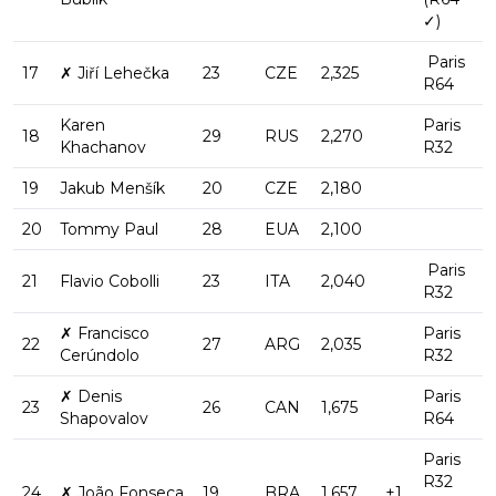
✓)
Paris
17
✗ Jiří Lehečka
23
CZE
2,325
R64
Karen
Paris
18
29
RUS
2,270
Khachanov
R32
19
Jakub Menšík
20
CZE
2,180
20
Tommy Paul
28
EUA
2,100
Paris
21
Flavio Cobolli
23
ITA
2,040
R32
✗ Francisco
Paris
22
27
ARG
2,035
Cerúndolo
R32
✗ Denis
Paris
23
26
CAN
1,675
Shapovalov
R64
Paris
R32
24
✗ João Fonseca
19
BRA
1,657
+1