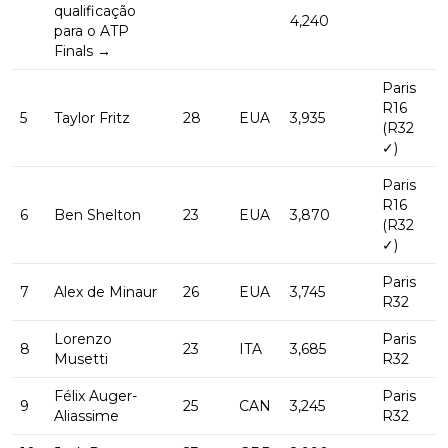
qualificação
4,240
para o ATP
Finals →
Paris
R16
5
Taylor Fritz
28
EUA
3,935
(R32
✓)
Paris
R16
6
Ben Shelton
23
EUA
3,870
(R32
✓)
Paris
7
Alex de Minaur
26
EUA
3,745
R32
Lorenzo
Paris
8
23
ITA
3,685
Musetti
R32
Félix Auger-
Paris
9
25
CAN
3,245
Aliassime
R32