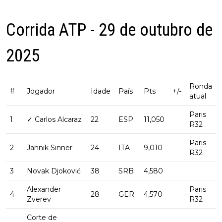
Corrida ATP - 29 de outubro de
2025
Ronda
#
Jogador
Idade
País
Pts
+/-
atual
Paris
1
✓ Carlos Alcaraz
22
ESP
11,050
R32
Paris
2
Jannik Sinner
24
ITA
9,010
R32
3
Novak Djoković
38
SRB
4,580
Alexander
Paris
4
28
GER
4,570
Zverev
R32
Corte de