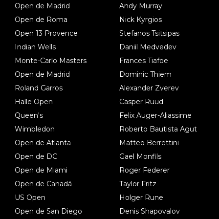
Open de Madrid
Andy Murray
Open de Roma
Nick Kyrgios
Open 13 Provence
Stefanos Tsitsipas
Indian Wells
Daniil Medvedev
Monte-Carlo Masters
Frances Tiafoe
Open de Madrid
Dominic Thiem
Roland Garros
Alexander Zverev
Halle Open
Casper Ruud
Queen's
Felix Auger-Aliassime
Wimbledon
Roberto Bautista Agut
Open de Atlanta
Matteo Berrettini
Open de DC
Gael Monfils
Open de Miami
Roger Federer
Open de Canadá
Taylor Fritz
US Open
Holger Rune
Open de San Diego
Denis Shapovalov