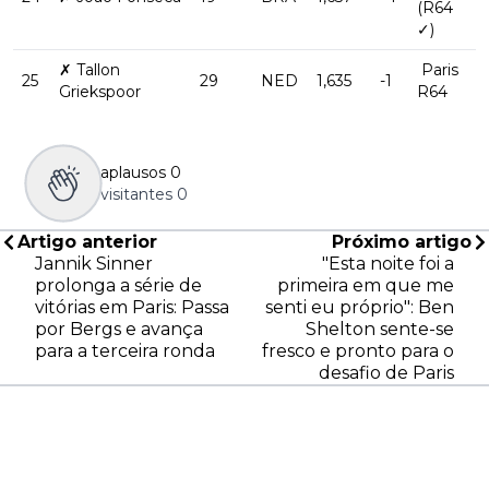
(R64
✓)
✗ Tallon
Paris
25
29
NED
1,635
-1
Griekspoor
R64
aplausos
0
visitantes
0
Artigo anterior
Próximo artigo
Jannik Sinner
"Esta noite foi a
prolonga a série de
primeira em que me
vitórias em Paris: Passa
senti eu próprio": Ben
por Bergs e avança
Shelton sente-se
para a terceira ronda
fresco e pronto para o
desafio de Paris