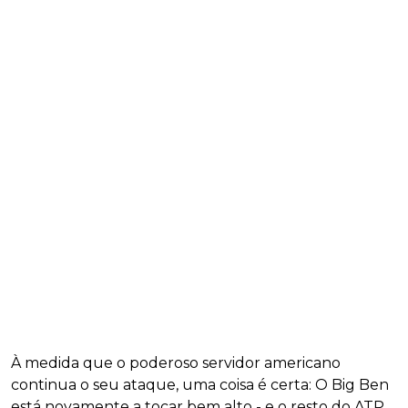
À medida que o poderoso servidor americano
continua o seu ataque, uma coisa é certa: O Big Ben
está novamente a tocar bem alto - e o resto do ATP