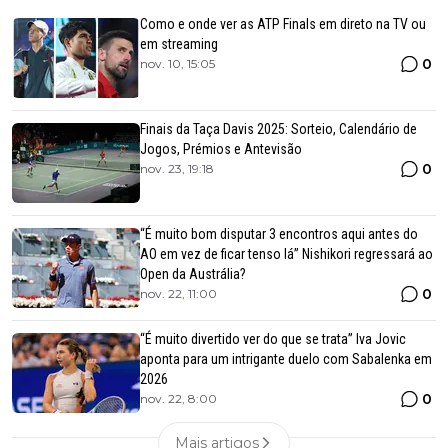
Como e onde ver as ATP Finals em direto na TV ou
em streaming
0
nov. 10, 15:05
Finais da Taça Davis 2025: Sorteio, Calendário de
Jogos, Prémios e Antevisão
0
nov. 23, 19:18
“É muito bom disputar 3 encontros aqui antes do
AO em vez de ficar tenso lá” Nishikori regressará ao
Open da Austrália?
0
nov. 22, 11:00
“É muito divertido ver do que se trata” Iva Jovic
aponta para um intrigante duelo com Sabalenka em
2026
0
nov. 22, 8:00
Mais artigos