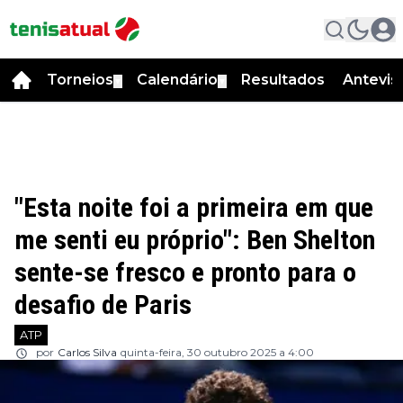
Torneios
Calendário
Resultados
Antevis
▼
▼
"Esta noite foi a primeira em que
me senti eu próprio": Ben Shelton
sente-se fresco e pronto para o
desafio de Paris
ATP
por
Carlos Silva
quinta-feira, 30 outubro 2025 a 4:00