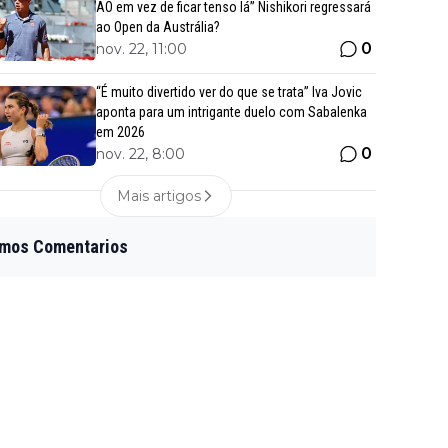
AO em vez de ficar tenso lá” Nishikori regressará
ao Open da Austrália?
0
nov. 22, 11:00
“É muito divertido ver do que se trata” Iva Jovic
aponta para um intrigante duelo com Sabalenka
em 2026
0
nov. 22, 8:00
Mais artigos
imos Comentarios