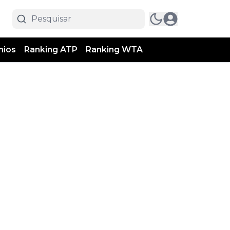
mios
Ranking ATP
Ranking WTA