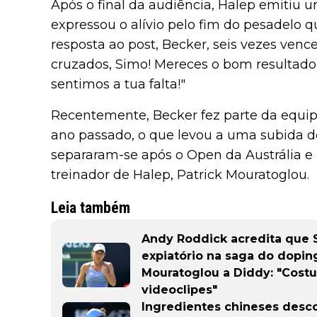
Após o final da audiência, Halep emitiu 
expressou o alívio pelo fim do pesadelo 
resposta ao post, Becker, seis vezes venc
cruzados, Simo! Mereces o bom resultado e
sentimos a tua falta!"
Recentemente, Becker fez parte da equipa
ano passado, o que levou a uma subida d
separaram-se após o Open da Austrália e 
treinador de Halep, Patrick Mouratoglou.
Leia também
Andy Roddick acredita que
expiatório na saga do dopin
Mouratoglou a Diddy: "Cost
videoclipes"
Ingredientes chineses desc