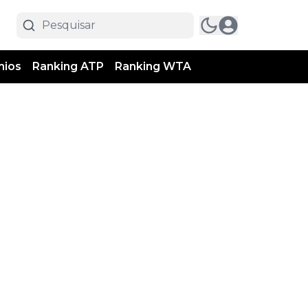
mios
Ranking ATP
Ranking WTA