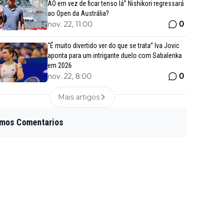
AO em vez de ficar tenso lá” Nishikori regressará
ao Open da Austrália?
0
nov. 22, 11:00
“É muito divertido ver do que se trata” Iva Jovic
aponta para um intrigante duelo com Sabalenka
em 2026
0
nov. 22, 8:00
Mais artigos
imos Comentarios