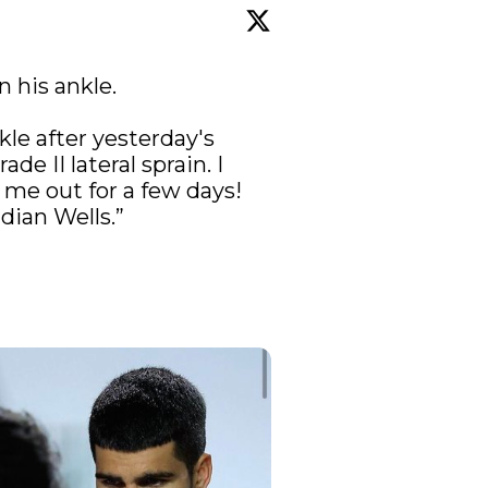
 his ankle. 

le after yesterday's 
de II lateral sprain. I 
 me out for a few days! 
ian Wells.”
