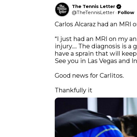
The Tennis Letter
@
TheTennisLetter
·
Follow
Carlos Alcaraz had an MRI on
“I just had an MRI on my ank
injury…. The diagnosis is a gra
have a sprain that will keep
See you in Las Vegas and Ind
Good news for Carlitos. 

Thankfully it