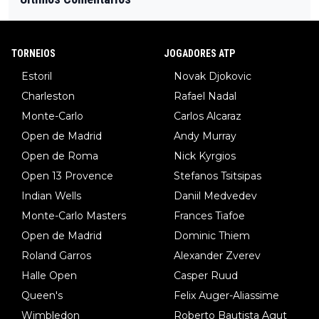
TORNEIOS
JOGADORES ATP
Estoril
Novak Djokovic
Charleston
Rafael Nadal
Monte-Carlo
Carlos Alcaraz
Open de Madrid
Andy Murray
Open de Roma
Nick Kyrgios
Open 13 Provence
Stefanos Tsitsipas
Indian Wells
Daniil Medvedev
Monte-Carlo Masters
Frances Tiafoe
Open de Madrid
Dominic Thiem
Roland Garros
Alexander Zverev
Halle Open
Casper Ruud
Queen's
Felix Auger-Aliassime
Wimbledon
Roberto Bautista Agut