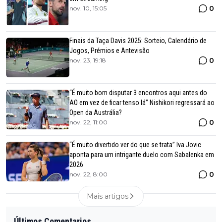
0
nov. 10, 15:05
Finais da Taça Davis 2025: Sorteio, Calendário de
Jogos, Prémios e Antevisão
0
nov. 23, 19:18
“É muito bom disputar 3 encontros aqui antes do
AO em vez de ficar tenso lá” Nishikori regressará ao
Open da Austrália?
0
nov. 22, 11:00
“É muito divertido ver do que se trata” Iva Jovic
aponta para um intrigante duelo com Sabalenka em
2026
0
nov. 22, 8:00
Mais artigos
Últimos Comentarios