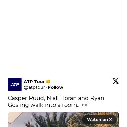
ATP Tour
@
atptour
·
Follow
Casper Ruud, Niall Horan and Ryan 
Gosling walk into a room… 👀 
Watch on X