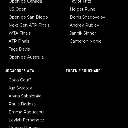
Open de Canadá
Taylor Fritz
US Open
Holger Rune
Open de San Diego
Denis Shapovalov
Next Gen ATP Finals
Andrey Rublev
WTA Finals
Jannik Sinner
ATP Finals
Cameron Norrie
Taça Davis
Open de Austrália
JOGADORES WTA
EUGENIE BOUCHARD
Coco Gauff
Iga Swiatek
Aryna Sabalenka
Paula Badosa
Emma Raducanu
Leylah Fernandez
Hubert Hurkacz