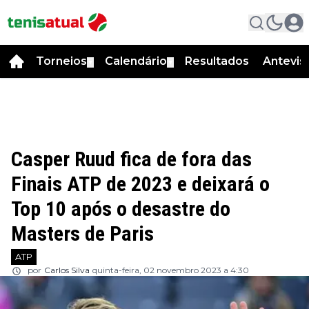
Torneios
Calendário
Resultados
Antevis
▼
▼
Casper Ruud fica de fora das
Finais ATP de 2023 e deixará o
Top 10 após o desastre do
Masters de Paris
ATP
por
Carlos Silva
quinta-feira, 02 novembro 2023 a 4:30