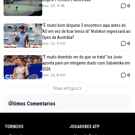
0
nov. 23, 19:18
“É muito bom disputar 3 encontros aqui antes do
AO em vez de ficar tenso lá” Nishikori regressará ao
Open da Austrália?
0
nov. 22, 11:00
“É muito divertido ver do que se trata” Iva Jovic
aponta para um intrigante duelo com Sabalenka em
2026
0
nov. 22, 8:00
Mais artigos
Últimos Comentarios
TORNEIOS
JOGADORES ATP