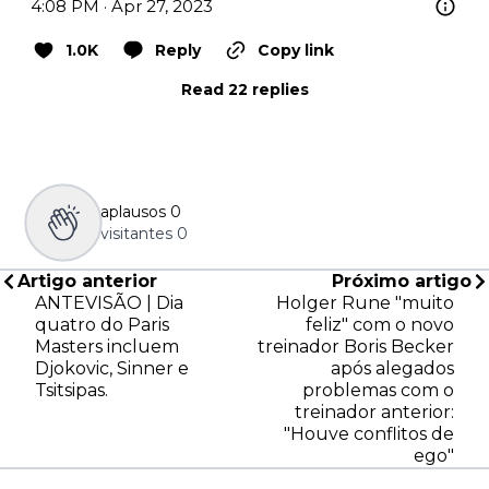
4:08 PM · Apr 27, 2023
1.0K
Reply
Copy link
Read 22 replies
aplausos
0
visitantes
0
Artigo anterior
Próximo artigo
ANTEVISÃO | Dia
Holger Rune "muito
quatro do Paris
feliz" com o novo
Masters incluem
treinador Boris Becker
Djokovic, Sinner e
após alegados
Tsitsipas.
problemas com o
treinador anterior:
"Houve conflitos de
ego"