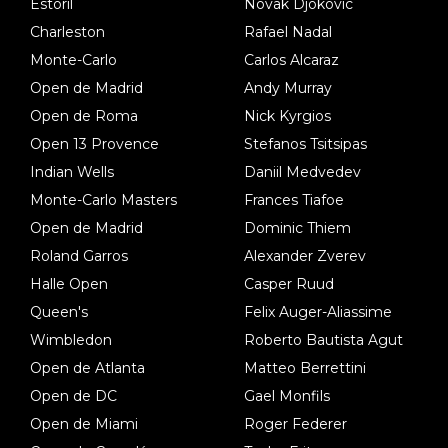
Estoril
Novak Djokovic
Charleston
Rafael Nadal
Monte-Carlo
Carlos Alcaraz
Open de Madrid
Andy Murray
Open de Roma
Nick Kyrgios
Open 13 Provence
Stefanos Tsitsipas
Indian Wells
Daniil Medvedev
Monte-Carlo Masters
Frances Tiafoe
Open de Madrid
Dominic Thiem
Roland Garros
Alexander Zverev
Halle Open
Casper Ruud
Queen's
Felix Auger-Aliassime
Wimbledon
Roberto Bautista Agut
Open de Atlanta
Matteo Berrettini
Open de DC
Gael Monfils
Open de Miami
Roger Federer