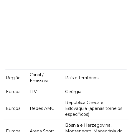
Canal /
Região
País e territórios
Emissora
Europa
1TV
Geórgia
República Checa e
Europa
Redes AMC
Eslováquia (apenas torneios
específicos)
Bósnia e Herzegovina,
Europa
Arena Sport
Montenegro, Macedónia do