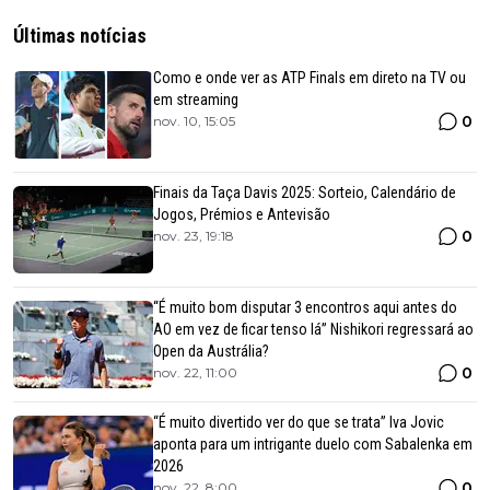
Últimas notícias
Como e onde ver as ATP Finals em direto na TV ou
em streaming
0
nov. 10, 15:05
Finais da Taça Davis 2025: Sorteio, Calendário de
Jogos, Prémios e Antevisão
0
nov. 23, 19:18
“É muito bom disputar 3 encontros aqui antes do
AO em vez de ficar tenso lá” Nishikori regressará ao
Open da Austrália?
0
nov. 22, 11:00
“É muito divertido ver do que se trata” Iva Jovic
aponta para um intrigante duelo com Sabalenka em
2026
0
nov. 22, 8:00