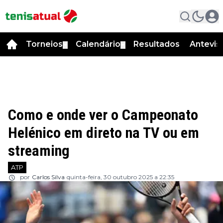
Torneios
Calendário
Resultados
Antevis
▼
▼
Como e onde ver o Campeonato
Helénico em direto na TV ou em
streaming
ATP
por
Carlos Silva
quinta-feira, 30 outubro 2025 a 22:35