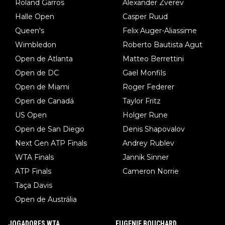
Roland Garros
Alexander Zverev
Halle Open
Casper Ruud
Queen's
Felix Auger-Aliassime
Wimbledon
Roberto Bautista Agut
Open de Atlanta
Matteo Berrettini
Open de DC
Gael Monfils
Open de Miami
Roger Federer
Open de Canadá
Taylor Fritz
US Open
Holger Rune
Open de San Diego
Denis Shapovalov
Next Gen ATP Finals
Andrey Rublev
WTA Finals
Jannik Sinner
ATP Finals
Cameron Norrie
Taça Davis
Open de Austrália
JOGADORES WTA
EUGENIE BOUCHARD