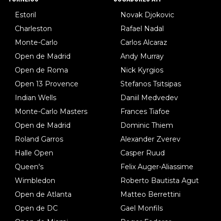
Estoril
Novak Djokovic
Charleston
Rafael Nadal
Monte-Carlo
Carlos Alcaraz
Open de Madrid
Andy Murray
Open de Roma
Nick Kyrgios
Open 13 Provence
Stefanos Tsitsipas
Indian Wells
Daniil Medvedev
Monte-Carlo Masters
Frances Tiafoe
Open de Madrid
Dominic Thiem
Roland Garros
Alexander Zverev
Halle Open
Casper Ruud
Queen's
Felix Auger-Aliassime
Wimbledon
Roberto Bautista Agut
Open de Atlanta
Matteo Berrettini
Open de DC
Gael Monfils