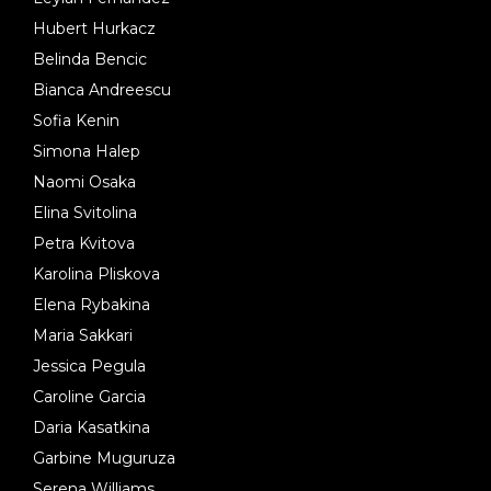
Hubert Hurkacz
Belinda Bencic
Bianca Andreescu
Sofia Kenin
Simona Halep
Naomi Osaka
Elina Svitolina
Petra Kvitova
Karolina Pliskova
Elena Rybakina
Maria Sakkari
Jessica Pegula
Caroline Garcia
Daria Kasatkina
Garbine Muguruza
Serena Williams