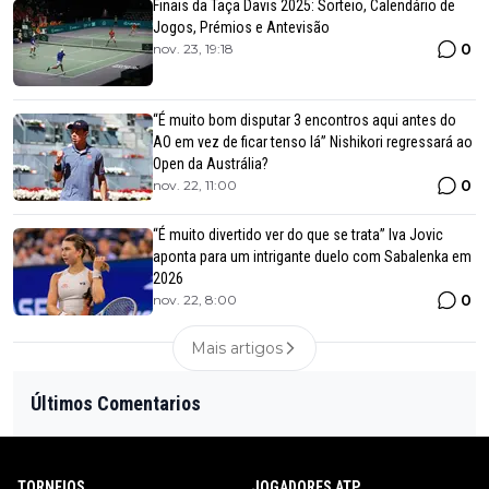
Finais da Taça Davis 2025: Sorteio, Calendário de
Jogos, Prémios e Antevisão
0
nov. 23, 19:18
“É muito bom disputar 3 encontros aqui antes do
AO em vez de ficar tenso lá” Nishikori regressará ao
Open da Austrália?
0
nov. 22, 11:00
“É muito divertido ver do que se trata” Iva Jovic
aponta para um intrigante duelo com Sabalenka em
2026
0
nov. 22, 8:00
Mais artigos
Últimos Comentarios
TORNEIOS
JOGADORES ATP