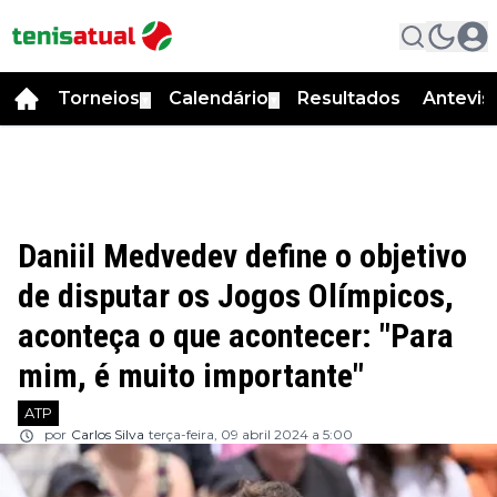
Torneios
Calendário
Resultados
Antevis
▼
▼
Daniil Medvedev define o objetivo
de disputar os Jogos Olímpicos,
aconteça o que acontecer: "Para
mim, é muito importante"
ATP
por
Carlos Silva
terça-feira, 09 abril 2024 a 5:00