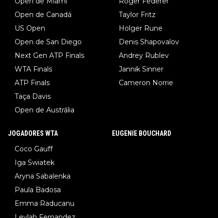
Open de Miami
Roger Federer
Open de Canadá
Taylor Fritz
US Open
Holger Rune
Open de San Diego
Denis Shapovalov
Next Gen ATP Finals
Andrey Rublev
WTA Finals
Jannik Sinner
ATP Finals
Cameron Norrie
Taça Davis
Open de Austrália
JOGADORES WTA
EUGENIE BOUCHARD
Coco Gauff
Iga Swiatek
Aryna Sabalenka
Paula Badosa
Emma Raducanu
Leylah Fernandez