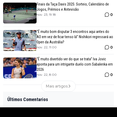
Finais da Taça Davis 2025: Sorteio, Calendário de
Jogos, Prémios e Antevisão
0
nov. 23, 19:18
“É muito bom disputar 3 encontros aqui antes do
AO em vez de ficar tenso lá” Nishikori regressará ao
Open da Austrália?
0
nov. 22, 11:00
“É muito divertido ver do que se trata” Iva Jovic
aponta para um intrigante duelo com Sabalenka em
2026
0
nov. 22, 8:00
Mais artigos
Últimos Comentarios