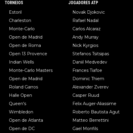
TORNEIOS
JOGADORES ATP
Estoril
Novak Djokovic
Charleston
Rafael Nadal
Monte-Carlo
Carlos Alcaraz
Open de Madrid
Andy Murray
Open de Roma
Nick Kyrgios
Open 13 Provence
Stefanos Tsitsipas
Indian Wells
Daniil Medvedev
Monte-Carlo Masters
Frances Tiafoe
Open de Madrid
Dominic Thiem
Roland Garros
Alexander Zverev
Halle Open
Casper Ruud
Queen's
Felix Auger-Aliassime
Wimbledon
Roberto Bautista Agut
Open de Atlanta
Matteo Berrettini
Open de DC
Gael Monfils