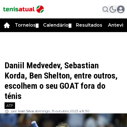
Torneios
Calendário
Resultados
Antevis
▼
▼
Daniil Medvedev, Sebastian
Korda, Ben Shelton, entre outros,
escolhem o seu GOAT fora do
ténis
ATP
por
Ivan Silva
domingo, 15 outubro 2023 a 8:30