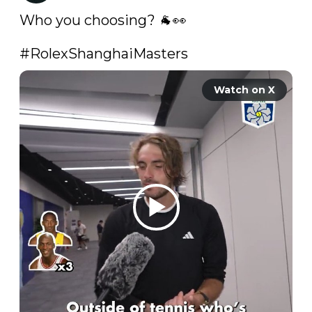
Who you choosing? 🐐👀

#RolexShanghaiMasters
Watch on X