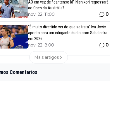
AO em vez de ficar tenso lá” Nishikori regressará
ao Open da Austrália?
0
nov. 22, 11:00
“É muito divertido ver do que se trata” Iva Jovic
aponta para um intrigante duelo com Sabalenka
em 2026
0
nov. 22, 8:00
Mais artigos
imos Comentarios