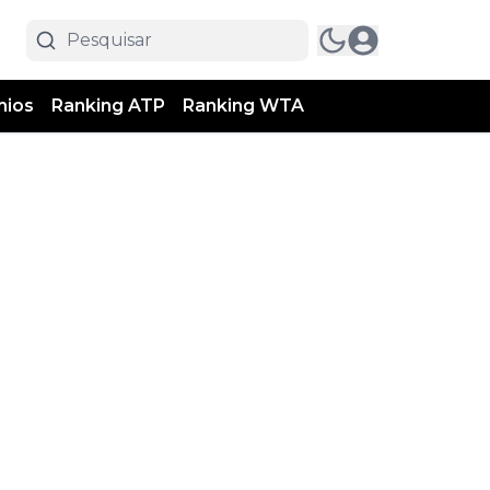
mios
Ranking ATP
Ranking WTA