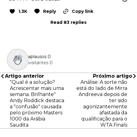
1.3K
Reply
Copy link
Read 83 replies
aplausos
0
visitantes
0
Artigo anterior
Próximo artigo
"Qual é a solução?
Análise: A sorte não
Acrescentar mais uma
está do lado de Mirra
semana. Brilhante"
Andreeva depois de
Andy Roddick destaca
ter sido
a "confusão" causada
agonizantemente
pelo próximo Masters
afastada da
1000 da Arábia
qualificação para o
Saudita
WTA Finals