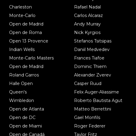
Charleston
Rafael Nadal
Monte-Carlo
Carlos Alcaraz
Open de Madrid
Andy Murray
Open de Roma
Nick Kyrgios
Open 13 Provence
Stefanos Tsitsipas
Indian Wells
Daniil Medvedev
Monte-Carlo Masters
Frances Tiafoe
Open de Madrid
Dominic Thiem
Roland Garros
Alexander Zverev
Halle Open
Casper Ruud
Queen's
Felix Auger-Aliassime
Wimbledon
Roberto Bautista Agut
Open de Atlanta
Matteo Berrettini
Open de DC
Gael Monfils
Open de Miami
Roger Federer
Open de Canadá
Taylor Fritz