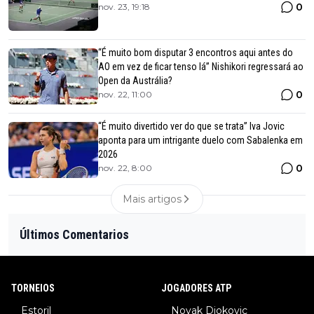
0
nov. 23, 19:18
“É muito bom disputar 3 encontros aqui antes do
AO em vez de ficar tenso lá” Nishikori regressará ao
Open da Austrália?
0
nov. 22, 11:00
“É muito divertido ver do que se trata” Iva Jovic
aponta para um intrigante duelo com Sabalenka em
2026
0
nov. 22, 8:00
Mais artigos
Últimos Comentarios
TORNEIOS
JOGADORES ATP
Estoril
Novak Djokovic