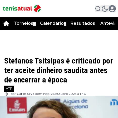
Torneios
Calendário
Resultados
Antevis
▼
▼
Stefanos Tsitsipas é criticado por
ter aceite dinheiro saudita antes
de encerrar a época
ATP
por
Carlos Silva
domingo, 26 outubro 2025 a 1:46