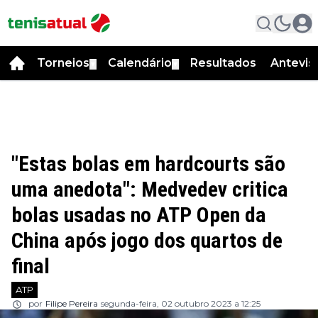
Torneios
Calendário
Resultados
Antevis
▼
▼
"Estas bolas em hardcourts são
uma anedota": Medvedev critica
bolas usadas no ATP Open da
China após jogo dos quartos de
final
ATP
por
Filipe Pereira
segunda-feira, 02 outubro 2023 a 12:25