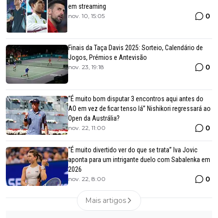
em streaming
0
nov. 10, 15:05
Finais da Taça Davis 2025: Sorteio, Calendário de
Jogos, Prémios e Antevisão
0
nov. 23, 19:18
“É muito bom disputar 3 encontros aqui antes do
AO em vez de ficar tenso lá” Nishikori regressará ao
Open da Austrália?
0
nov. 22, 11:00
“É muito divertido ver do que se trata” Iva Jovic
aponta para um intrigante duelo com Sabalenka em
2026
0
nov. 22, 8:00
Mais artigos