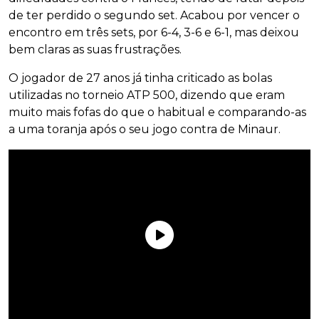
de ter perdido o segundo set. Acabou por vencer o
encontro em três sets, por 6-4, 3-6 e 6-1, mas deixou
bem claras as suas frustrações.
O jogador de 27 anos já tinha criticado as bolas
utilizadas no torneio ATP 500, dizendo que eram
muito mais fofas do que o habitual e comparando-as
a uma toranja após o seu jogo contra de Minaur.