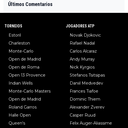
Últimos Comentarios
TORNEIOS
JOGADORES ATP
Estoril
Novak Djokovic
Charleston
Rafael Nadal
Monte-Carlo
Carlos Alcaraz
Open de Madrid
Andy Murray
Open de Roma
Nick Kyrgios
Open 13 Provence
Stefanos Tsitsipas
Indian Wells
Daniil Medvedev
Monte-Carlo Masters
Frances Tiafoe
Open de Madrid
Dominic Thiem
Roland Garros
Alexander Zverev
Halle Open
Casper Ruud
Queen's
Felix Auger-Aliassime