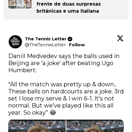
frente de duas surpresas
britânicas e uma italiana
The Tennis Letter
@
TheTennisLetter
·
Follow
Daniil Medvedev says the balls used in 
Beijing are ‘a joke’ after beating Ugo 
Humbert:

“All the match was pretty up & down.. 
These balls on hardcourts are a joke. 3rd 
set I lose my serve & I win 6-1. It’s not 
normal. But we’ve played like this all 
year. So okay” 😂 