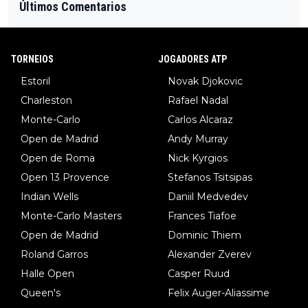
Últimos Comentarios
TORNEIOS
JOGADORES ATP
Estoril
Novak Djokovic
Charleston
Rafael Nadal
Monte-Carlo
Carlos Alcaraz
Open de Madrid
Andy Murray
Open de Roma
Nick Kyrgios
Open 13 Provence
Stefanos Tsitsipas
Indian Wells
Daniil Medvedev
Monte-Carlo Masters
Frances Tiafoe
Open de Madrid
Dominic Thiem
Roland Garros
Alexander Zverev
Halle Open
Casper Ruud
Queen's
Felix Auger-Aliassime