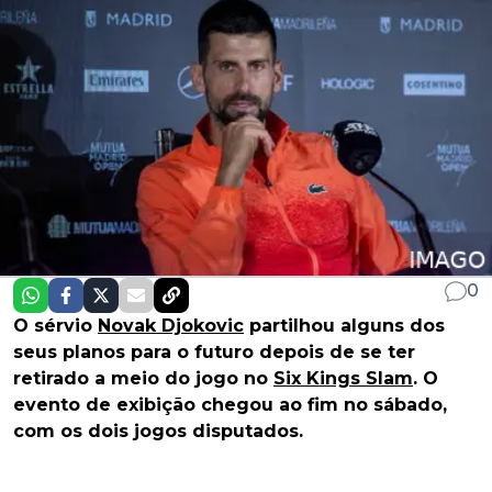
0
O sérvio
Novak Djokovic
partilhou alguns dos
seus planos para o futuro depois de se ter
retirado a meio do jogo no
Six Kings Slam
. O
evento de exibição chegou ao fim no sábado,
com os dois jogos disputados.