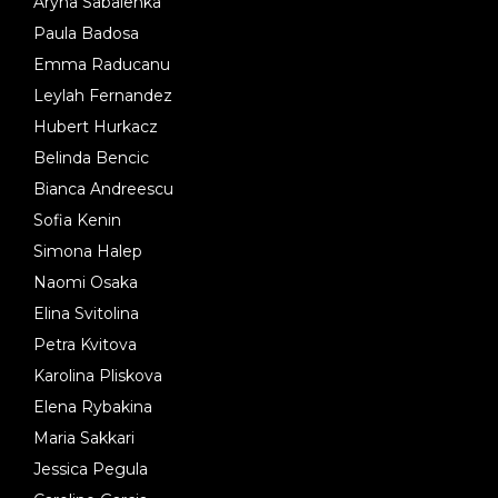
Aryna Sabalenka
Paula Badosa
Emma Raducanu
Leylah Fernandez
Hubert Hurkacz
Belinda Bencic
Bianca Andreescu
Sofia Kenin
Simona Halep
Naomi Osaka
Elina Svitolina
Petra Kvitova
Karolina Pliskova
Elena Rybakina
Maria Sakkari
Jessica Pegula