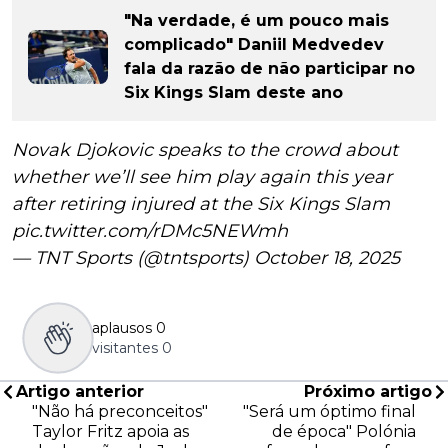
"Na verdade, é um pouco mais
complicado" Daniil Medvedev
fala da razão de não participar no
Six Kings Slam deste ano
Novak Djokovic speaks to the crowd about
whether we’ll see him play again this year
after retiring injured at the Six Kings Slam
pic.twitter.com/rDMc5NEWmh
— TNT Sports (@tntsports)
October 18, 2025
aplausos
0
visitantes
0
Artigo anterior
Próximo artigo
"Não há preconceitos"
"Será um óptimo final
Taylor Fritz apoia as
de época" Polónia