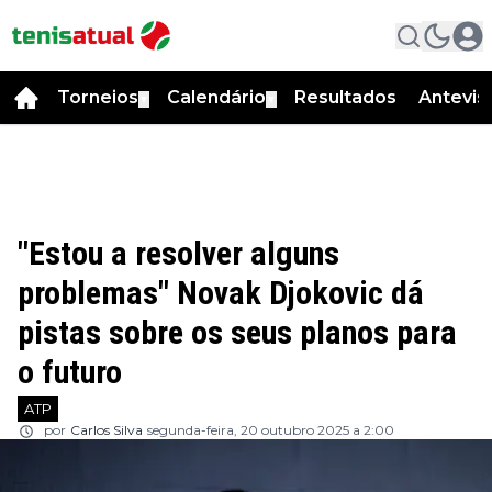
Torneios
Calendário
Resultados
Antevis
▼
▼
"Estou a resolver alguns
problemas" Novak Djokovic dá
pistas sobre os seus planos para
o futuro
ATP
por
Carlos Silva
segunda-feira, 20 outubro 2025 a 2:00