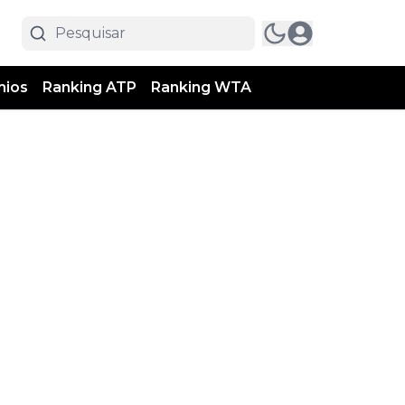
mios
Ranking ATP
Ranking WTA