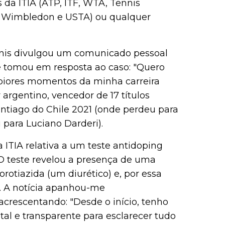
da ITIA (ATP, ITF, WTA, Tennis
s, Wimbledon e USTA) ou qualquer
agnis divulgou um comunicado pessoal
e tomou em resposta ao caso: "Quero
 piores momentos da minha carreira
 argentino, vencedor de 17 títulos
antiago do Chile 2021 (onde perdeu para
 para Luciano Darderi).
ITIA relativa a um teste antidoping
O teste revelou a presença de uma
rotiazida (um diurético) e, por essa
ar. A notícia apanhou-me
crescentando: "Desde o início, tenho
tal e transparente para esclarecer tudo