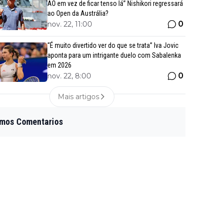
AO em vez de ficar tenso lá” Nishikori regressará
ao Open da Austrália?
0
nov. 22, 11:00
“É muito divertido ver do que se trata” Iva Jovic
aponta para um intrigante duelo com Sabalenka
em 2026
0
nov. 22, 8:00
Mais artigos
imos Comentarios