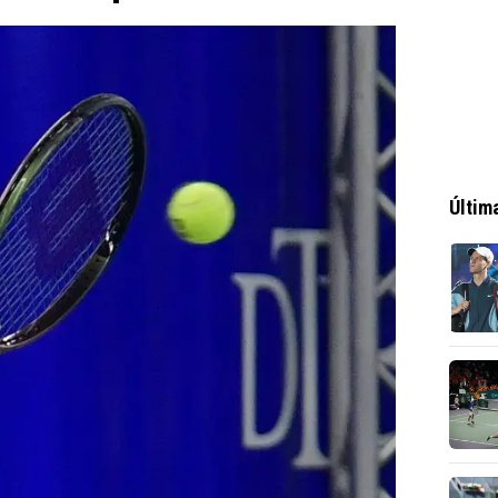
0
Últim