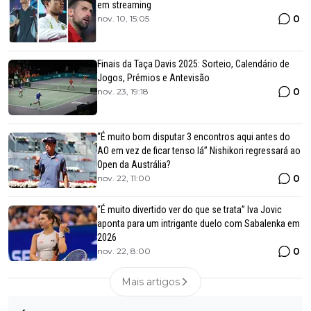
em streaming
0
nov. 10, 15:05
Finais da Taça Davis 2025: Sorteio, Calendário de
Jogos, Prémios e Antevisão
0
nov. 23, 19:18
“É muito bom disputar 3 encontros aqui antes do
AO em vez de ficar tenso lá” Nishikori regressará ao
Open da Austrália?
0
nov. 22, 11:00
“É muito divertido ver do que se trata” Iva Jovic
aponta para um intrigante duelo com Sabalenka em
2026
0
nov. 22, 8:00
Mais artigos