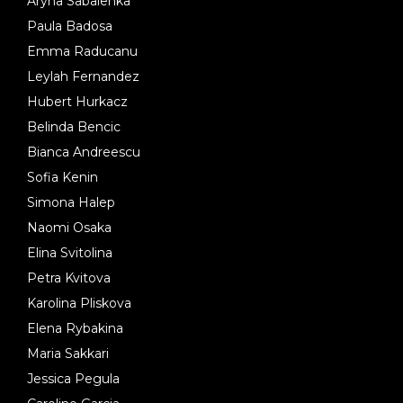
Aryna Sabalenka
Paula Badosa
Emma Raducanu
Leylah Fernandez
Hubert Hurkacz
Belinda Bencic
Bianca Andreescu
Sofia Kenin
Simona Halep
Naomi Osaka
Elina Svitolina
Petra Kvitova
Karolina Pliskova
Elena Rybakina
Maria Sakkari
Jessica Pegula