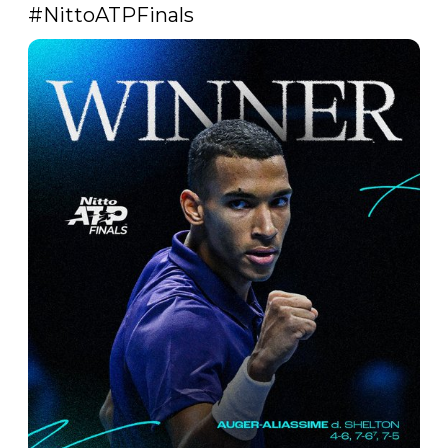
#NittoATPFinals