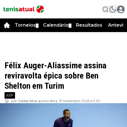
Torneios
Calendário
Resultados
Antevis
▼
▼
Félix Auger-Aliassime assina
reviravolta épica sobre Ben
Shelton em Turim
ATP
por
Carlos Silva
quinta-feira, 13 novembro 2025 a 9:30