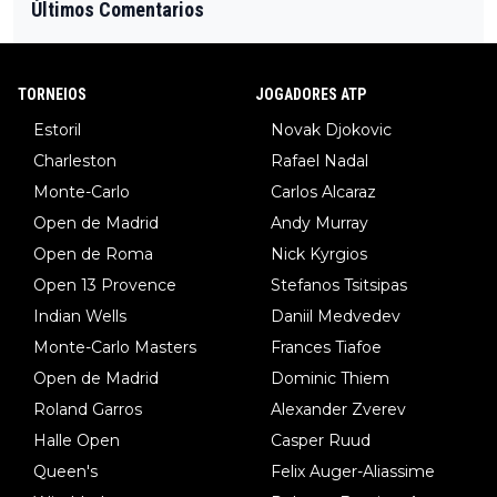
Últimos Comentarios
TORNEIOS
JOGADORES ATP
Estoril
Novak Djokovic
Charleston
Rafael Nadal
Monte-Carlo
Carlos Alcaraz
Open de Madrid
Andy Murray
Open de Roma
Nick Kyrgios
Open 13 Provence
Stefanos Tsitsipas
Indian Wells
Daniil Medvedev
Monte-Carlo Masters
Frances Tiafoe
Open de Madrid
Dominic Thiem
Roland Garros
Alexander Zverev
Halle Open
Casper Ruud
Queen's
Felix Auger-Aliassime