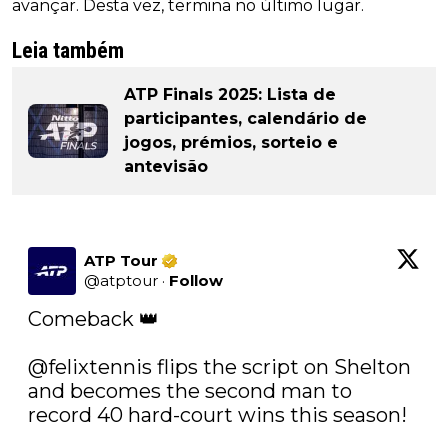
avançar. Desta vez, termina no último lugar.
Leia também
ATP Finals 2025: Lista de
participantes, calendário de
jogos, prémios, sorteio e
antevisão
ATP Tour
@
atptour
·
Follow
Comeback 👑

@felixtennis
 flips the script on Shelton 
and becomes the second man to 
record 40 hard-court wins this season!
