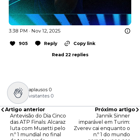
3:38 PM · Nov 12, 2025
905
Reply
Copy link
Read 22 replies
aplausos
0
visitantes
0
Artigo anterior
Próximo artigo
Antevisão do Dia Cinco
Jannik Sinner
das ATP Finals: Alcaraz
imparável em Turim:
luta com Musetti pelo
Zverev cai enquanto o
n.º 1 mundial no final
n.º 1 do mundo