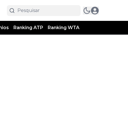
mios
Ranking ATP
Ranking WTA