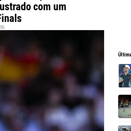
frustrado com um
inals
:55
Últim