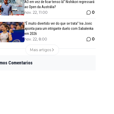
AO em vez de ficar tenso lá” Nishikori regressará
ao Open da Austrália?
0
nov. 22, 11:00
“É muito divertido ver do que se trata” Iva Jovic
aponta para um intrigante duelo com Sabalenka
em 2026
0
nov. 22, 8:00
Mais artigos
imos Comentarios