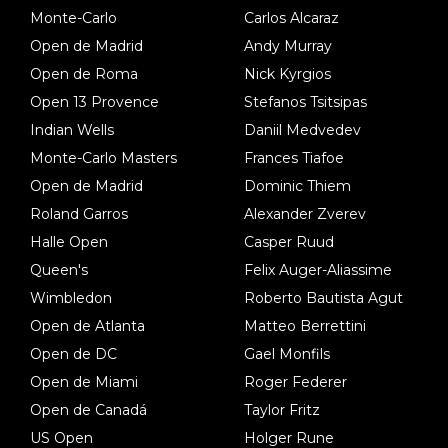
Monte-Carlo
Carlos Alcaraz
Open de Madrid
Andy Murray
Open de Roma
Nick Kyrgios
Open 13 Provence
Stefanos Tsitsipas
Indian Wells
Daniil Medvedev
Monte-Carlo Masters
Frances Tiafoe
Open de Madrid
Dominic Thiem
Roland Garros
Alexander Zverev
Halle Open
Casper Ruud
Queen's
Felix Auger-Aliassime
Wimbledon
Roberto Bautista Agut
Open de Atlanta
Matteo Berrettini
Open de DC
Gael Monfils
Open de Miami
Roger Federer
Open de Canadá
Taylor Fritz
US Open
Holger Rune