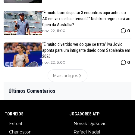
“É muito bom disputar 3 encontros aqui antes do
AO em vez de ficar tenso lá” Nishikori regressará ao
Open da Austrália?
0
nov. 22, 11:00
“É muito divertido ver do que se trata” Iva Jovic
aponta para um intrigante duelo com Sabalenka em
2026
0
nov. 22, 8:00
Mais artigos
Últimos Comentarios
TORNEIOS
JOGADORES ATP
Estoril
Novak Djokovic
Charleston
Rafael Nadal