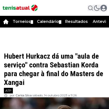
Torneios
Calendário
Resultados
Antevis
▼
▼
Hubert Hurkacz dá uma "aula de
serviço" contra Sebastian Korda
para chegar à final do Masters de
Xangai
ATP
por
Carlos Silva
sábado, 14 outubro 2023 a 11:26