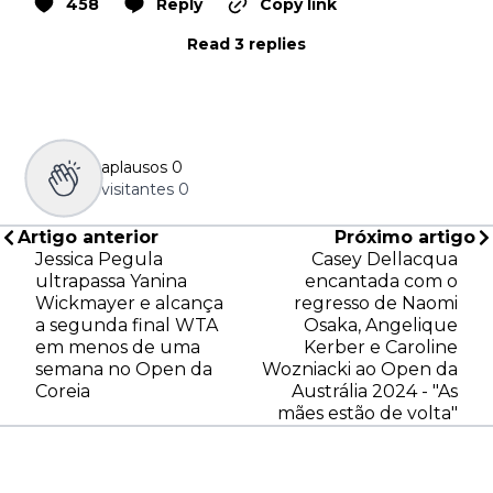
458
Reply
Copy link
Read 3 replies
aplausos
0
visitantes
0
Artigo anterior
Próximo artigo
Jessica Pegula
Casey Dellacqua
ultrapassa Yanina
encantada com o
Wickmayer e alcança
regresso de Naomi
a segunda final WTA
Osaka, Angelique
em menos de uma
Kerber e Caroline
semana no Open da
Wozniacki ao Open da
Coreia
Austrália 2024 - "As
mães estão de volta"