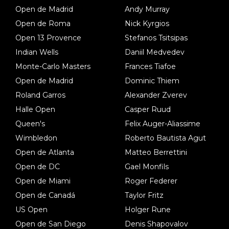
Open de Madrid
Andy Murray
Open de Roma
Nick Kyrgios
Open 13 Provence
Stefanos Tsitsipas
Indian Wells
Daniil Medvedev
Monte-Carlo Masters
Frances Tiafoe
Open de Madrid
Dominic Thiem
Roland Garros
Alexander Zverev
Halle Open
Casper Ruud
Queen's
Felix Auger-Aliassime
Wimbledon
Roberto Bautista Agut
Open de Atlanta
Matteo Berrettini
Open de DC
Gael Monfils
Open de Miami
Roger Federer
Open de Canadá
Taylor Fritz
US Open
Holger Rune
Open de San Diego
Denis Shapovalov