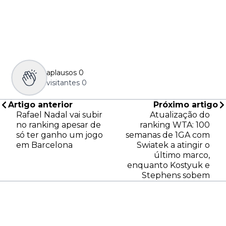
aplausos
0
visitantes
0
Artigo anterior
Próximo artigo
Rafael Nadal vai subir
Atualização do
no ranking apesar de
ranking WTA: 100
só ter ganho um jogo
semanas de 1GA com
em Barcelona
Swiatek a atingir o
último marco,
enquanto Kostyuk e
Stephens sobem