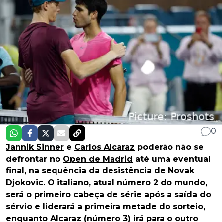
0
Jannik Sinner
e
Carlos Alcaraz
poderão não se
defrontar no
Open de Madrid
até uma eventual
final, na sequência da desistência de
Novak
Djokovic
. O italiano, atual número 2 do mundo,
será o primeiro cabeça de série após a saída do
sérvio e liderará a primeira metade do sorteio,
enquanto Alcaraz (número 3) irá para o outro