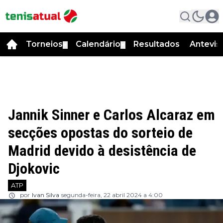
Torneios
Calendário
Resultados
Antevis
▼
▼
Jannik Sinner e Carlos Alcaraz em
secções opostas do sorteio de
Madrid devido à desistência de
Djokovic
ATP
por
Ivan Silva
segunda-feira, 22 abril 2024 a 4:00