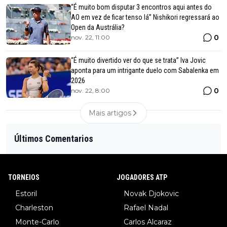
“É muito bom disputar 3 encontros aqui antes do
AO em vez de ficar tenso lá” Nishikori regressará ao
Open da Austrália?
0
nov. 22, 11:00
“É muito divertido ver do que se trata” Iva Jovic
aponta para um intrigante duelo com Sabalenka em
2026
0
nov. 22, 8:00
Mais artigos
Últimos Comentarios
TORNEIOS
JOGADORES ATP
Estoril
Novak Djokovic
Charleston
Rafael Nadal
Monte-Carlo
Carlos Alcaraz