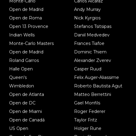
Monte-Carlo
Carlos Alcaraz
Open de Madrid
Andy Murray
Open de Roma
Nick Kyrgios
Open 13 Provence
Stefanos Tsitsipas
Indian Wells
Daniil Medvedev
Monte-Carlo Masters
Frances Tiafoe
Open de Madrid
Dominic Thiem
Roland Garros
Alexander Zverev
Halle Open
Casper Ruud
Queen's
Felix Auger-Aliassime
Wimbledon
Roberto Bautista Agut
Open de Atlanta
Matteo Berrettini
Open de DC
Gael Monfils
Open de Miami
Roger Federer
Open de Canadá
Taylor Fritz
US Open
Holger Rune