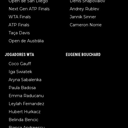
Open de San Diego
Denis Shapovalov
Next Gen ATP Finals
Andrey Rublev
WTA Finals
Jannik Sinner
ATP Finals
Cameron Norrie
Taça Davis
Open de Austrália
JOGADORES WTA
EUGENIE BOUCHARD
Coco Gauff
Iga Swiatek
Aryna Sabalenka
Paula Badosa
Emma Raducanu
Leylah Fernandez
Hubert Hurkacz
Belinda Bencic
Bianca Andreescu