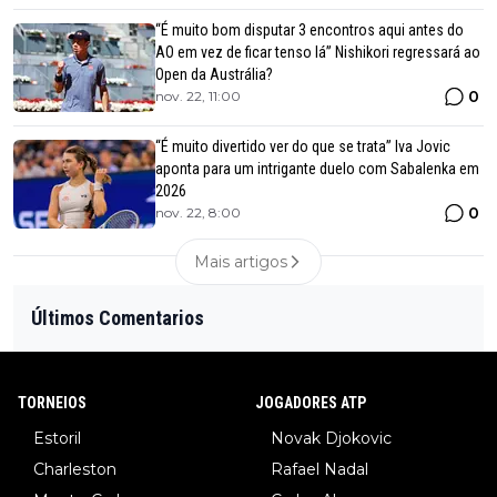
“É muito bom disputar 3 encontros aqui antes do
AO em vez de ficar tenso lá” Nishikori regressará ao
Open da Austrália?
0
nov. 22, 11:00
“É muito divertido ver do que se trata” Iva Jovic
aponta para um intrigante duelo com Sabalenka em
2026
0
nov. 22, 8:00
Mais artigos
Últimos Comentarios
TORNEIOS
JOGADORES ATP
Estoril
Novak Djokovic
Charleston
Rafael Nadal