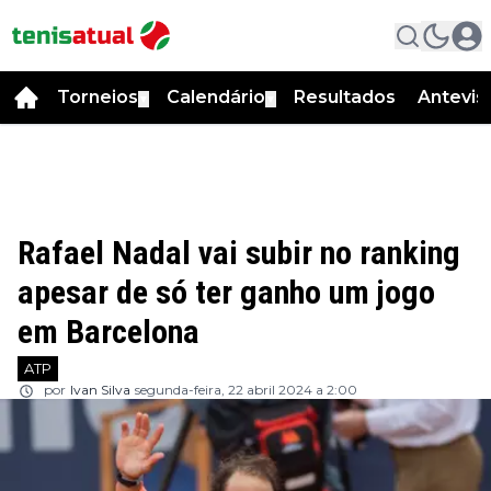
Torneios
Calendário
Resultados
Antevis
▼
▼
Rafael Nadal vai subir no ranking
apesar de só ter ganho um jogo
em Barcelona
ATP
por
Ivan Silva
segunda-feira, 22 abril 2024 a 2:00