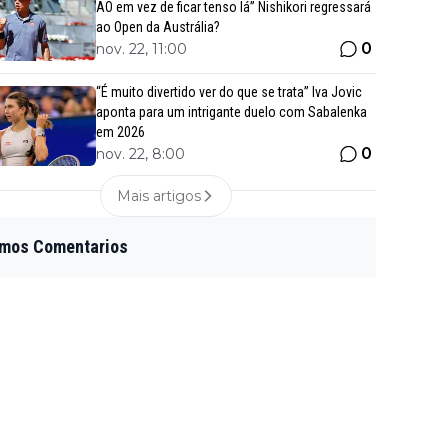
AO em vez de ficar tenso lá” Nishikori regressará
ao Open da Austrália?
0
nov. 22, 11:00
“É muito divertido ver do que se trata” Iva Jovic
aponta para um intrigante duelo com Sabalenka
em 2026
0
nov. 22, 8:00
Mais artigos
imos Comentarios