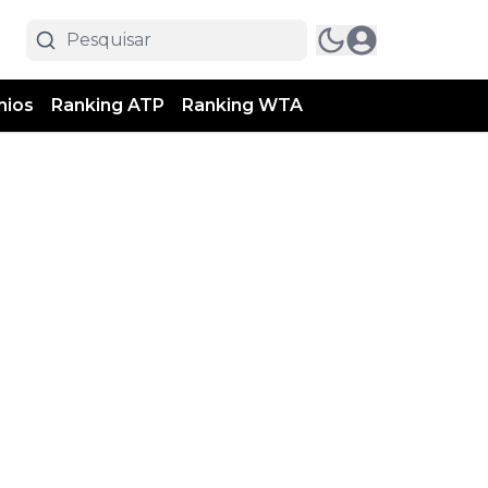
mios
Ranking ATP
Ranking WTA