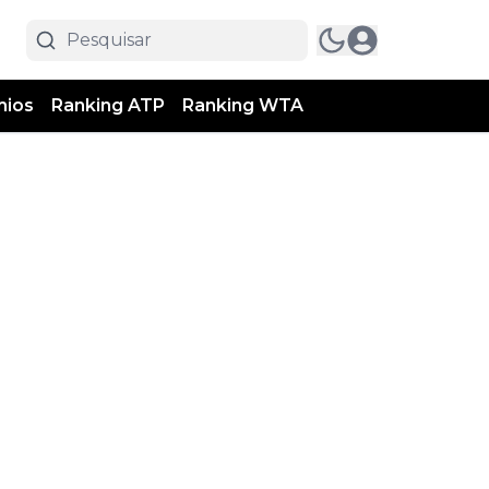
mios
Ranking ATP
Ranking WTA