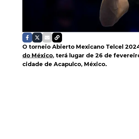
O torneio Abierto Mexicano Telcel 20
do México
, terá lugar de 26 de feverei
cidade de Acapulco, México.