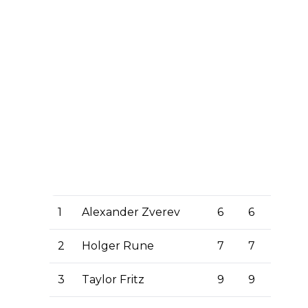
1
Alexander Zverev
6
6
2
Holger Rune
7
7
3
Taylor Fritz
9
9