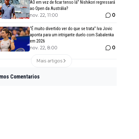
AO em vez de ficar tenso lá” Nishikori regressará
ao Open da Austrália?
0
nov. 22, 11:00
“É muito divertido ver do que se trata” Iva Jovic
aponta para um intrigante duelo com Sabalenka
em 2026
0
nov. 22, 8:00
Mais artigos
imos Comentarios