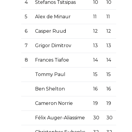
4
Stefanos Tsitsipas
10
10
5
Alex de Minaur
11
11
6
Casper Ruud
12
12
7
Grigor Dimitrov
13
13
8
Frances Tiafoe
14
14
Tommy Paul
15
15
Ben Shelton
16
16
Cameron Norrie
19
19
Félix Auger-Aliassime
30
30