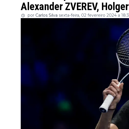
Alexander ZVEREV, Holger
por
Carlos Silva
sexta-feira, 02 fevereiro 2024 a 18:3